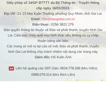
Giấy phép số 24/GP-BTTTT do Bộ Thông tin - Truyền thông
cấp ngày 16/01/2023.
Địa chỉ :
21-23 Mai Xuân Thưởng, phường Quy Nhơn, tỉnh Gia Lai.
Email :
Glo@baogialai.com.vn
Điện thoại :
0256 3822 279
Bản quyền thông tin thuộc về Báo và phát thanh, truyền hình Gia
Lai. Cấm sao chép dưới mọi hình thức nếu không có sự chấp
thuận bằng văn bản.
Các trang sẽ mở ra tại cửa sổ mới. Báo và phát thanh, truyền
hình Gia Lai không chịu trách nhiệm nội dung các trang này.
Giám đốc:
Hồ Xuân Ánh
Liên hệ quảng cáo SĐT-Zalo: 0834.778.268 (Mrs Hiền);
0989.079.314 (Mrs Bích Liên)