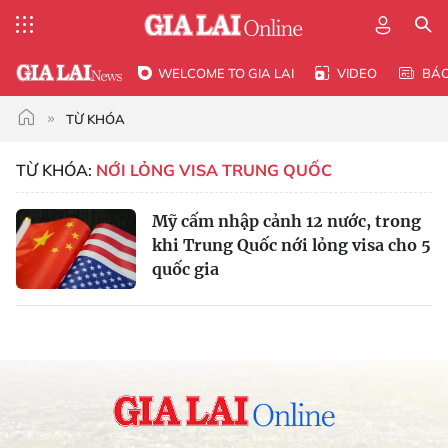
WELCOME TO GIA LAI
VIDEO
BÁ
TỪ KHÓA
TỪ KHÓA:
NỚI LỎNG VISA TRUNG QUỐC
Mỹ cấm nhập cảnh 12 nước, trong
khi Trung Quốc nới lỏng visa cho 5
quốc gia