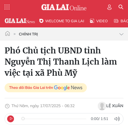
WELCOME TO GIA LAI
VIDEO
BÁ
CHÍNH TRỊ
Phó Chủ tịch UBND tỉnh
Nguyễn Thị Thanh Lịch làm
việc tại xã Phù Mỹ
Theo dõi Báo Gia Lai trên
Thứ Năm, ngày 17/07/2025 - 06:32
LỆ XUÂN
0:00
/
1:51