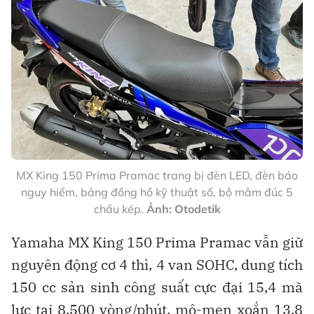
MX King 150 Prima Pramac trang bị đèn LED, đèn báo
nguy hiểm, bảng đồng hồ kỹ thuật số, bộ mâm đúc 5
chấu kép.
Ảnh: Otodetik
Yamaha MX King 150 Prima Pramac vẫn giữ
nguyên động cơ 4 thì, 4 van SOHC, dung tích
150 cc sản sinh công suất cực đại 15,4 mã
lực tại 8.500 vòng/phút, mô-men xoắn 13,8