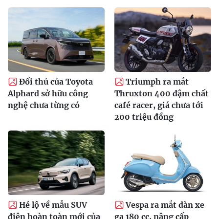
Đối thủ của Toyota
Triumph ra mắt
Alphard sở hữu công
Thruxton 400 đậm chất
nghệ chưa từng có
café racer, giá chưa tới
200 triệu đồng
Hé lộ về mẫu SUV
Vespa ra mắt dàn xe
điện hoàn toàn mới của
ga 180 cc, nâng cấp