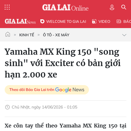
WELCOME TO GIA LAI
VIDEO
BÁ
KINH TẾ
Ô TÔ - XE MÁY
Yamaha MX King 150 "song
sinh" với Exciter có bản giới
hạn 2.000 xe
Theo dõi Báo Gia Lai trên
Chủ Nhật, ngày 14/06/2026 - 01:05
Xe côn tay thể theo Yamaha MX King 150 tại