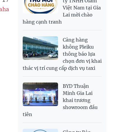
ty TNHH Olam
Việt Nam tại Gia
aha
SAR
6,945.42
7,244.36
Lai mời chào
SEK
2,702.79
2,817.41
hàng cạnh tranh
SGD
19,916.94
20,118.12
20,804.08
THB
698.84
776.49
809.42
Cảng hàng
USD
26,000
26,030
26,410
không Pleiku
thông báo lựa
chọn đơn vị khai
thác vị trí cung cấp dịch vụ taxi
BYD Thuận
Minh Gia Lai
khai trương
showroom đầu
tiên