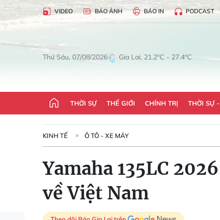
VIDEO
BÁO ẢNH
BÁO IN
PODCAST
Gia Lai, 21.2°C - 27.4°C
Thứ Sáu, 07/08/2026
THỜI SỰ
THẾ GIỚI
CHÍNH TRỊ
THỜI SỰ 
KINH TẾ
Ô TÔ - XE MÁY
Yamaha 135LC 2026 c
về Việt Nam
Theo dõi Báo Gia Lai trên