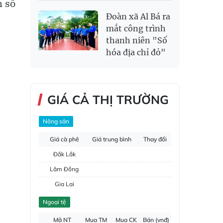
m số
Đoàn xã Al Bá ra
mắt công trình
thanh niên "Số
hóa địa chỉ đỏ"
GIÁ CẢ THỊ TRƯỜNG
Nông sản
Giá cà phê
Giá trung bình
Thay đổi
Đắk Lắk
Lâm Đồng
Gia Lai
Đắk Nông
Ngoại tệ
Hồ tiêu
Mã NT
Mua TM
Mua CK
Bán (vnđ)