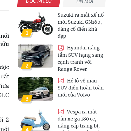
ĐỌC NHIỀU
TIN MỚI
Suzuki ra mắt xế nổ
mới Suzuki GN160,
dáng cổ điển khá
1
 mới
đẹp
 hữu
Hyundai nâng
tầm SUV hạng sang
cạnh tranh với
2
được
Range Rover
xuất
Hé lộ về mẫu
giữa
SUV điện hoàn toàn
5LC
mới của Volvo
3
Vespa ra mắt
i 2
dàn xe ga 180 cc,
nâng cấp trang bị,
 mới
4