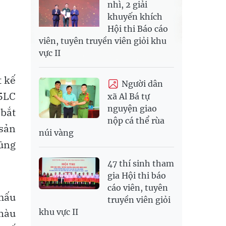
nhì, 2 giải
khuyến khích
Hội thi Báo cáo
viên, tuyên truyền viên giỏi khu
vực II
t kế
Người dân
35LC
xã Al Bá tự
nguyện giao
 bắt
nộp cá thể rùa
sản
núi vàng
cũng
47 thí sinh tham
gia Hội thi báo
cáo viên, tuyên
chấu
truyền viên giỏi
 màu
khu vực II