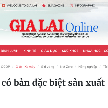
WELCOME TO GIA LAI
EMAGAZINE
INFOGRAPHIC
- BÌNH LUẬN
KINH TẾ
GIÁO DỤC
SỨC KHỎE
KHOA HỌC - C
OCOP
Ô tô - Xe máy
Giá vàng
Net Zero
Nông nghiệp
Tài
ó bản đặc biệt sản xuất 