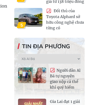
giá từ 138 triệu đồng
tion
Đối thủ của
Toyota Alphard sở
hữu công nghệ chưa
5
từng có
TIN ĐỊA PHƯƠNG
Người dân Al
Bá tự nguyện
giao nộp cá thể
khỉ quý hiếm
Gia Lai đạt 1 giải