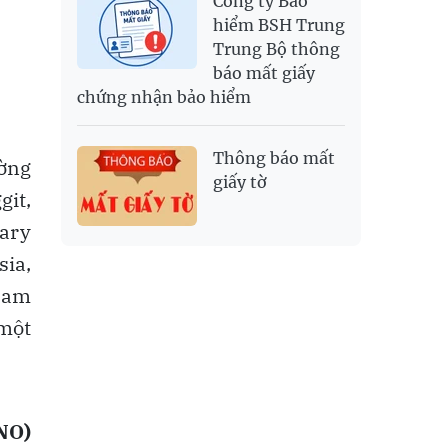
Công ty Bảo
hiểm BSH Trung
Trung Bộ thông
báo mất giấy
chứng nhận bảo hiểm
Thông báo mất
ờng
giấy tờ
git,
ary
sia,
Nam
 một
NO)