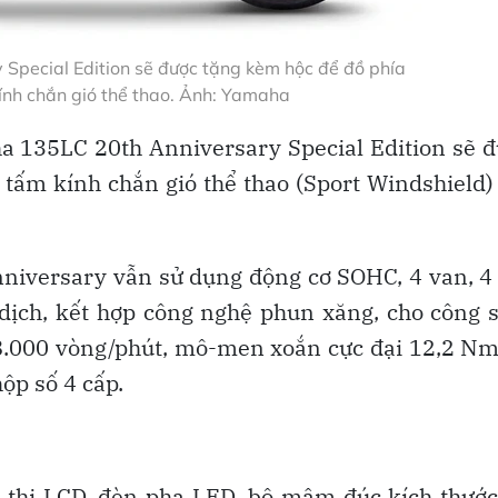
pecial Edition sẽ được tặng kèm hộc để đồ phía
ính chắn gió thể thao. Ảnh: Yamaha
 135LC 20th Anniversary Special Edition sẽ 
 tấm kính chắn gió thể thao (Sport Windshield)
iversary vẫn sử dụng động cơ SOHC, 4 van, 4 
dịch, kết hợp công nghệ phun xăng, cho công 
 8.000 vòng/phút, mô-men xoắn cực đại 12,2 Nm
ộp số 4 cấp.
 thị LCD, đèn pha LED, bộ mâm đúc kích thướ