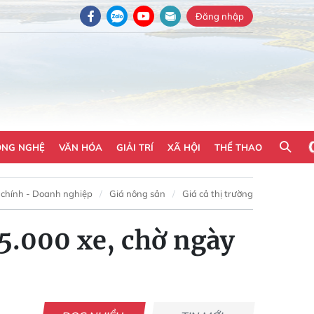
Đăng nhập
ÔNG NGHỆ
VĂN HÓA
GIẢI TRÍ
XÃ HỘI
THỂ THAO
 chính - Doanh nghiệp
Giá nông sản
Giá cả thị trường
5.000 xe, chờ ngày