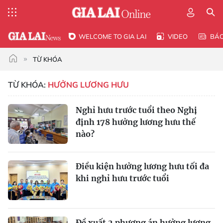
WELCOME TO GIA LAI
VIDEO
BÁ
TỪ KHÓA
TỪ KHÓA:
HƯỞNG LƯƠNG HƯU
Nghỉ hưu trước tuổi theo Nghị
định 178 hưởng lương hưu thế
nào?
Điều kiện hưởng lương hưu tối đa
khi nghỉ hưu trước tuổi
Đề xuất 2 phương án hưởng lương