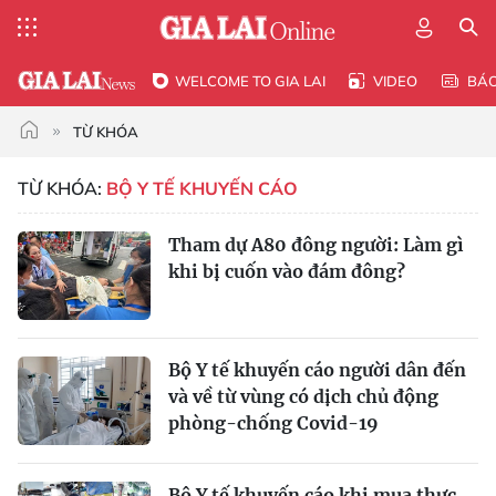
WELCOME TO GIA LAI
VIDEO
BÁ
TỪ KHÓA
TỪ KHÓA:
BỘ Y TẾ KHUYẾN CÁO
Tham dự A80 đông người: Làm gì
khi bị cuốn vào đám đông?
Bộ Y tế khuyến cáo người dân đến
và về từ vùng có dịch chủ động
phòng-chống Covid-19
Bộ Y tế khuyến cáo khi mua thực