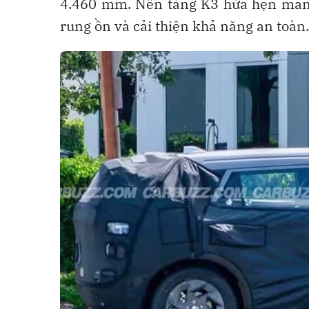
4.460 mm. Nền tảng K3 hứa hẹn mang 
rung ồn và cải thiện khả năng an toàn.