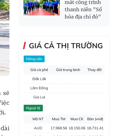
mắt công trình
thanh niên "Số
hóa địa chỉ đỏ"
GIÁ CẢ THỊ TRƯỜNG
Nông sản
Giá cà phê
Giá trung bình
Thay đổi
Đắk Lắk
Lâm Đồng
à sẽ
Gia Lai
Việc
Đắk Nông
Ngoại tệ
i.
Hồ tiêu
Mã NT
Mua TM
Mua CK
Bán (vnđ)
 dài
AUD
17,968.56
18,150.06
18,731.41