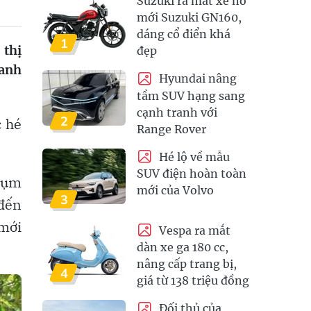
Suzuki ra mắt xế nổ
mới Suzuki GN160,
dáng cổ điển khá
1
 thị
đẹp
 anh
Hyundai nâng
tầm SUV hạng sang
cạnh tranh với
2
c hé
Range Rover
Hé lộ về mẫu
SUV điện hoàn toàn
 cụm
mới của Volvo
3
 đến
mới
Vespa ra mắt
dàn xe ga 180 cc,
nâng cấp trang bị,
4
giá từ 138 triệu đồng
Đối thủ của