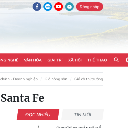
Đăng nhập
ÔNG NGHỆ
VĂN HÓA
GIẢI TRÍ
XÃ HỘI
THỂ THAO
 chính - Doanh nghiệp
Giá nông sản
Giá cả thị trường
 Santa Fe
ĐỌC NHIỀU
TIN MỚI