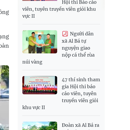
Hội thi Báo cáo
viên, tuyên truyền viên giỏi khu
tông
vực II
Người dân
dạng
xã Al Bá tự
toàn
nguyện giao
nộp cá thể rùa
núi vàng
47 thí sinh tham
gia Hội thi báo
cáo viên, tuyên
truyền viên giỏi
khu vực II
Đoàn xã Al Bá ra