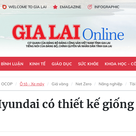
WELCOME TO GIA LAI
EMAGAZINE
INFOGRAPHIC
- BÌNH LUẬN
KINH TẾ
GIÁO DỤC
SỨC KHỎE
KHOA HỌC - C
OCOP
Ô tô - Xe máy
Giá vàng
Net Zero
Nông nghiệp
Tài
undai có thiết kế giống