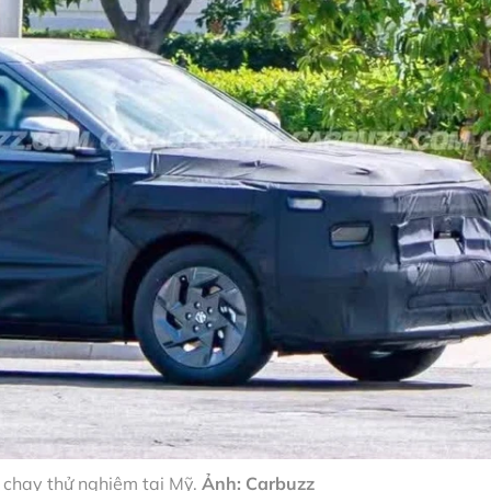
 chạy thử nghiệm tại Mỹ.
Ảnh: Carbuzz