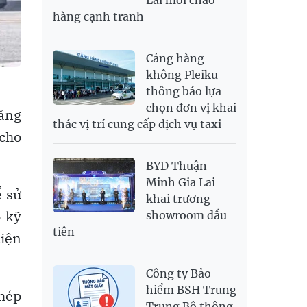
SEK
2,702.79
2,817.41
hàng cạnh tranh
SGD
19,916.94
20,118.12
20,804.08
THB
698.84
776.49
809.42
Cảng hàng
USD
26,000
26,030
26,410
không Pleiku
thông báo lựa
chọn đơn vị khai
ăng
thác vị trí cung cấp dịch vụ taxi
 cho
BYD Thuận
Minh Gia Lai
ể sử
khai trương
ồ kỹ
showroom đầu
tiên
diện
Công ty Bảo
hiểm BSH Trung
hép
Trung Bộ thông