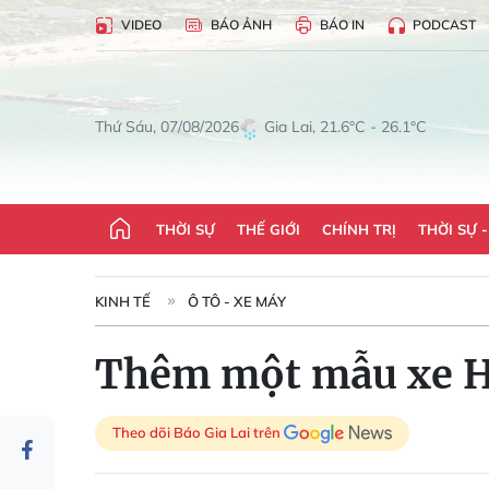
VIDEO
BÁO ẢNH
BÁO IN
PODCAST
Gia Lai, 21.6°C - 26.1°C
Thứ Sáu, 07/08/2026
THỜI SỰ
THẾ GIỚI
CHÍNH TRỊ
THỜI SỰ 
KINH TẾ
Ô TÔ - XE MÁY
Thêm một mẫu xe Hy
Theo dõi Báo Gia Lai trên