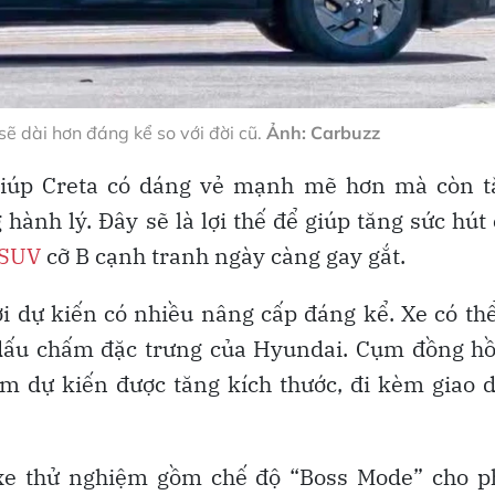
sẽ dài hơn đáng kể so với đời cũ.
Ảnh: Carbuzz
 giúp Creta có dáng vẻ mạnh mẽ hơn mà còn t
hành lý. Đây sẽ là lợi thế để giúp tăng sức hút
 SUV
cỡ B cạnh tranh ngày càng gay gắt.
ới dự kiến có nhiều nâng cấp đáng kể. Xe có th
4 dấu chấm đặc trưng của Hyundai. Cụm đồng h
tâm dự kiến được tăng kích thước, đi kèm giao 
n xe thử nghiệm gồm chế độ “Boss Mode” cho p