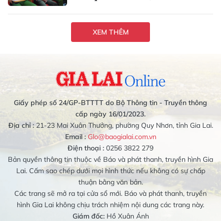
XEM THÊM
Giấy phép số 24/GP-BTTTT do Bộ Thông tin - Truyền thông
cấp ngày 16/01/2023.
Địa chỉ :
21-23 Mai Xuân Thưởng, phường Quy Nhơn, tỉnh Gia Lai.
Email :
Glo@baogialai.com.vn
Điện thoại :
0256 3822 279
Bản quyền thông tin thuộc về Báo và phát thanh, truyền hình Gia
Lai. Cấm sao chép dưới mọi hình thức nếu không có sự chấp
thuận bằng văn bản.
Các trang sẽ mở ra tại cửa sổ mới. Báo và phát thanh, truyền
hình Gia Lai không chịu trách nhiệm nội dung các trang này.
Giám đốc:
Hồ Xuân Ánh