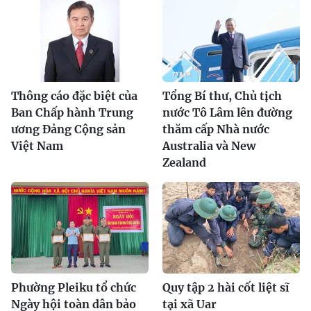
Thông cáo đặc biệt của
Tổng Bí thư, Chủ tịch
Ban Chấp hành Trung
nước Tô Lâm lên đường
ương Đảng Cộng sản
thăm cấp Nhà nước
Việt Nam
Australia và New
Zealand
Phường Pleiku tổ chức
Quy tập 2 hài cốt liệt sĩ
Ngày hội toàn dân bảo
tại xã Uar