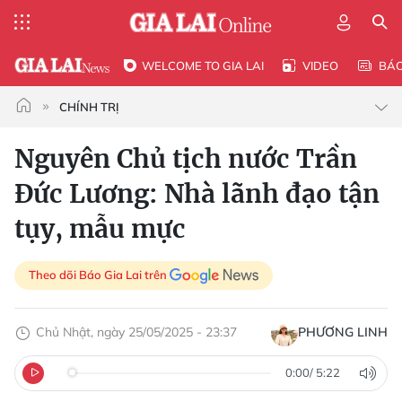
WELCOME TO GIA LAI
VIDEO
BÁ
CHÍNH TRỊ
Nguyên Chủ tịch nước Trần
Đức Lương: Nhà lãnh đạo tận
tụy, mẫu mực
Theo dõi Báo Gia Lai trên
Chủ Nhật, ngày 25/05/2025 - 23:37
PHƯƠNG LINH
0:00
/
5:22