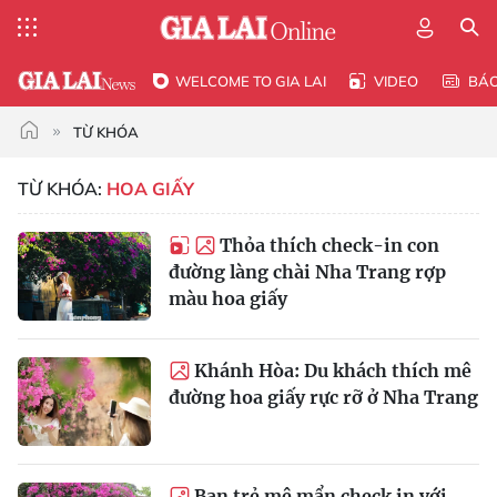
WELCOME TO GIA LAI
VIDEO
BÁ
TỪ KHÓA
TỪ KHÓA:
HOA GIẤY
Thỏa thích check-in con
đường làng chài Nha Trang rợp
màu hoa giấy
Khánh Hòa: Du khách thích mê
đường hoa giấy rực rỡ ở Nha Trang
Bạn trẻ mê mẩn check in với