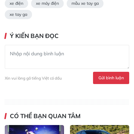
xe điện
xe máy điện
mẫu xe tay ga
xe tay ga
Ý KIẾN BẠN ĐỌC
Gửi bình luận
Xin vui lòng gõ tiếng Việt có dấu
CÓ THỂ BẠN QUAN TÂM