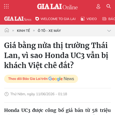
WELCOME TO GIA LAI
VIDEO
BÁ
KINH TẾ
Ô TÔ - XE MÁY
Giá bằng nửa thị trường Thái
Lan, vì sao Honda UC3 vẫn bị
khách Việt chê đắt?
Theo dõi Báo Gia Lai trên
Thứ Năm, ngày 11/06/2026 - 01:18
Honda UC3 được công bố giá bán từ 58 triệu