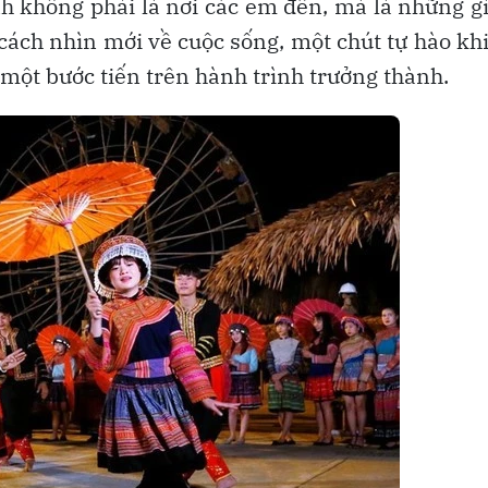
h không phải là nơi các em đến, mà là những g
cách nhìn mới về cuộc sống, một chút tự hào kh
một bước tiến trên hành trình trưởng thành.