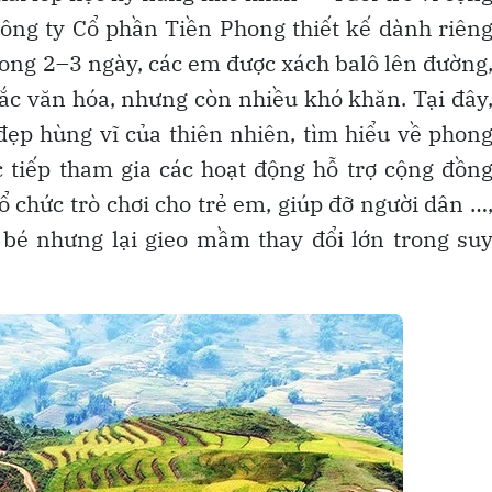
Công ty Cổ phần Tiền Phong thiết kế dành riên
rong 2–3 ngày, các em được xách balô lên đường
c văn hóa, nhưng còn nhiều khó khăn. Tại đây
ẹp hùng vĩ của thiên nhiên, tìm hiểu về phon
 tiếp tham gia các hoạt động hỗ trợ cộng đồn
ổ chức trò chơi cho trẻ em, giúp đỡ người dân …
bé nhưng lại gieo mầm thay đổi lớn trong su