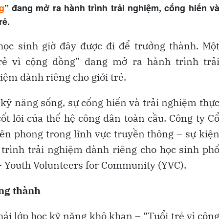
g
” đang mở ra hành trình trải nghiệm, cống hiến v
rẻ.
học sinh giờ đây được đi để trưởng thành. Mộ
rẻ vì cộng đồng” đang mở ra hành trình trả
iệm dành riêng cho giới trẻ.
 kỹ năng sống, sự cống hiến và trải nghiệm thự
cốt lõi của thế hệ công dân toàn cầu. Công ty C
ên phong trong lĩnh vực truyền thông – sự kiệ
 trình trải nghiệm dành riêng cho học sinh ph
 - Youth Volunteers for Community (YVC).
ởng thành
hải lớp học kỹ năng khô khan – “Tuổi trẻ vì cộn