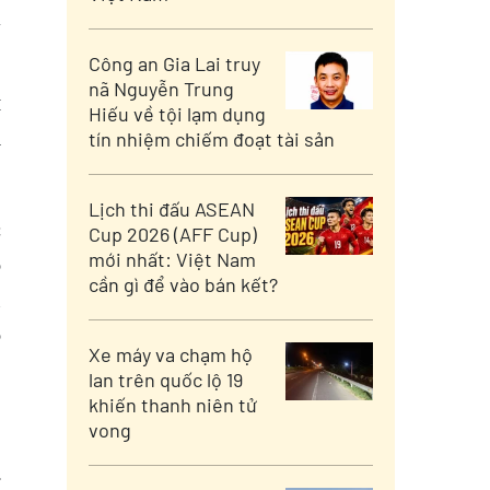
à
Công an Gia Lai truy
nã Nguyễn Trung
t
Hiếu về tội lạm dụng
i
tín nhiệm chiếm đoạt tài sản
Lịch thi đấu ASEAN
c
Cup 2026 (AFF Cup)
mới nhất: Việt Nam
ổ
cần gì để vào bán kết?
n
ổ
Xe máy va chạm hộ
lan trên quốc lộ 19
khiến thanh niên tử
vong
g