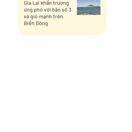
Gia Lai khẩn trương
g
ứng phó với bão số 3
,
và gió mạnh trên
Biển Đông
,
g
g
,
y