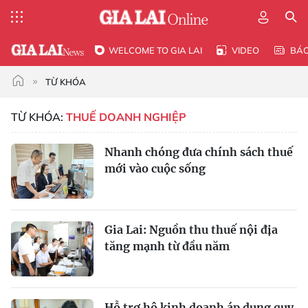
WELCOME TO GIA LAI
VIDEO
BÁ
TỪ KHÓA
TỪ KHÓA:
THUẾ DOANH NGHIỆP
Nhanh chóng đưa chính sách thuế
mới vào cuộc sống
Gia Lai: Nguồn thu thuế nội địa
tăng mạnh từ đầu năm
Hỗ trợ hộ kinh doanh áp dụng quy