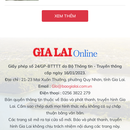
XEM THÊM
Giấy phép số 24/GP-BTTTT do Bộ Thông tin - Truyền thông
cấp ngày 16/01/2023.
Địa chỉ :
21-23 Mai Xuân Thưởng, phường Quy Nhơn, tỉnh Gia Lai.
Email :
Glo@baogialai.com.vn
Điện thoại :
0256 3822 279
Bản quyền thông tin thuộc về Báo và phát thanh, truyền hình Gia
Lai. Cấm sao chép dưới mọi hình thức nếu không có sự chấp
thuận bằng văn bản.
Các trang sẽ mở ra tại cửa sổ mới. Báo và phát thanh, truyền
hình Gia Lai không chịu trách nhiệm nội dung các trang này.