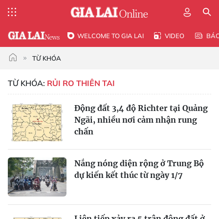
WELCOME TO GIA LAI
VIDEO
BÁ
TỪ KHÓA
TỪ KHÓA:
RỦI RO THIÊN TAI
Động đất 3,4 độ Richter tại Quảng
Ngãi, nhiều nơi cảm nhận rung
chấn
Nắng nóng diện rộng ở Trung Bộ
dự kiến kết thúc từ ngày 1/7
Liên tiếp xảy ra 5 trận động đất ở