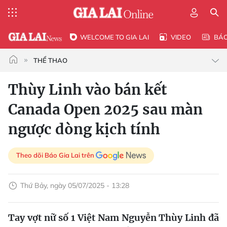
WELCOME TO GIA LAI
VIDEO
BÁ
THỂ THAO
Thùy Linh vào bán kết
Canada Open 2025 sau màn
ngược dòng kịch tính
Theo dõi Báo Gia Lai trên
Thứ Bảy, ngày 05/07/2025 - 13:28
Tay vợt nữ số 1 Việt Nam Nguyễn Thùy Linh đã