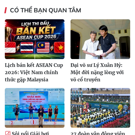
CÓ THỂ BẠN QUAN TÂM
Lịch bán kết ASEAN Cup
Đại võ sư Lý Xuân Hỷ:
2026: Việt Nam chính
Một đời nặng lòng với
thức gặp Malaysia
võ cổ truyền
Sôi nổi Giải bơi
27 đoàn vận động viên