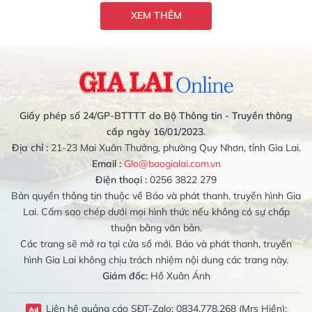
XEM THÊM
Giấy phép số 24/GP-BTTTT do Bộ Thông tin - Truyền thông
cấp ngày 16/01/2023.
Địa chỉ :
21-23 Mai Xuân Thưởng, phường Quy Nhơn, tỉnh Gia Lai.
Email :
Glo@baogialai.com.vn
Điện thoại :
0256 3822 279
Bản quyền thông tin thuộc về Báo và phát thanh, truyền hình Gia
Lai. Cấm sao chép dưới mọi hình thức nếu không có sự chấp
thuận bằng văn bản.
Các trang sẽ mở ra tại cửa sổ mới. Báo và phát thanh, truyền
hình Gia Lai không chịu trách nhiệm nội dung các trang này.
Giám đốc:
Hồ Xuân Ánh
Liên hệ quảng cáo SĐT-Zalo: 0834.778.268 (Mrs Hiền);