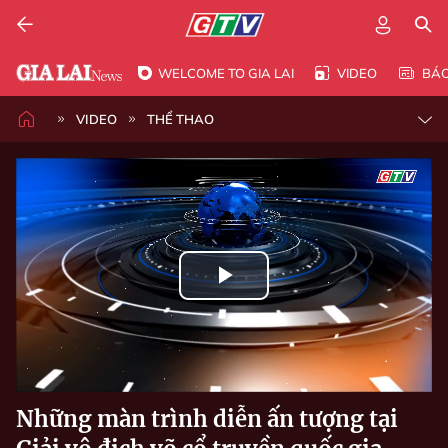
WELCOME TO GIA LAI
VIDEO
BÁ
VIDEO
THỂ THAO
Play
Video
Những màn trình diễn ấn tượng tại