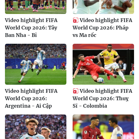
Video highlight FIFA
Video highlight FIFA
World Cup 2026: Tây
World Cup 2026: Pháp
Ban Nha - Bỉ
vs Ma rốc
Video highlight FIFA
Video highlight FIFA
World Cup 2026:
World Cup 2026: Thuỵ
Argentina - Ai Cập
Sĩ - Colombia