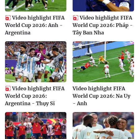
Video highlight FIFA
Video highlight FIFA
World Cup 2026: Anh -
World Cup 2026: Pháp -
Argentina
Tây Ban Nha
Video highlight FIFA
Video highlight FIFA
World Cup 2026:
World Cup 2026: Na Uy
Argentina - Thụy Sĩ
- Anh