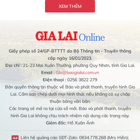
XEM THÊM
Giấy phép số 24/GP-BTTTT do Bộ Thông tin - Truyền thông
cấp ngày 16/01/2023.
Địa chỉ :
21-23 Mai Xuân Thưởng, phường Quy Nhơn, tỉnh Gia Lai.
Email :
Glo@baogialai.com.vn
Điện thoại :
0256 3822 279
Bản quyền thông tin thuộc về Báo và phát thanh, truyền hình Gia
Lai. Cấm sao chép dưới mọi hình thức nếu không có sự chấp
thuận bằng văn bản.
Các trang sẽ mở ra tại cửa sổ mới. Báo và phát thanh, truyền
hình Gia Lai không chịu trách nhiệm nội dung các trang này.
Giám đốc:
Hồ Xuân Ánh
Liên hệ quảng cáo SĐT-Zalo: 0834.778.268 (Mrs Hiền);