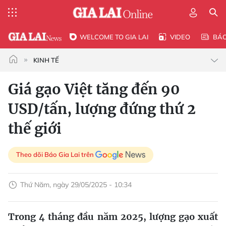
WELCOME TO GIA LAI
VIDEO
BÁ
KINH TẾ
Giá gạo Việt tăng đến 90
USD/tấn, lượng đứng thứ 2
thế giới
Theo dõi Báo Gia Lai trên
Thứ Năm, ngày 29/05/2025 - 10:34
Trong 4 tháng đầu năm 2025, lượng gạo xuất