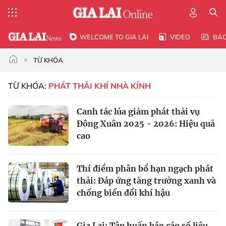
WELCOME TO GIA LAI
VIDEO
BÁ
TỪ KHÓA
TỪ KHÓA:
PHÁT THẢI KHÍ NHÀ KÍNH
Canh tác lúa giảm phát thải vụ
Đông Xuân 2025 - 2026: Hiệu quả
cao
Thí điểm phân bổ hạn ngạch phát
thải: Ðáp ứng tăng trưởng xanh và
chống biến đổi khí hậu
Gia Lai: Tập huấn báo cáo số liệu