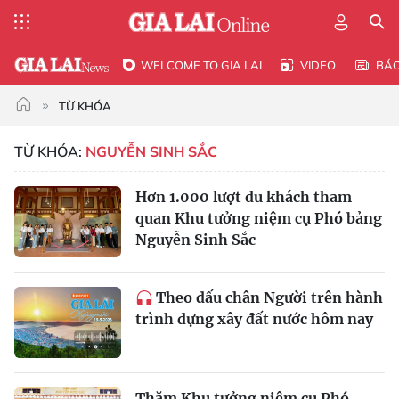
WELCOME TO GIA LAI
VIDEO
BÁ
TỪ KHÓA
TỪ KHÓA:
NGUYỄN SINH SẮC
Hơn 1.000 lượt du khách tham
quan Khu tưởng niệm cụ Phó bảng
Nguyễn Sinh Sắc
Theo dấu chân Người trên hành
trình dựng xây đất nước hôm nay
Thăm Khu tưởng niệm cụ Phó