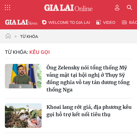
WELCOME TO GIA LAI
VIDEO
BÁ
TỪ KHÓA
TỪ KHÓA:
KÊU GỌI
Ông Zelensky nói tổng thống Mỹ
vắng mặt tại hội nghị ở Thụy Sỹ
đồng nghĩa vỗ tay tán dương tổng
thống Nga
Khoai lang rớt giá, địa phương kêu
gọi hỗ trợ kết nối tiêu thụ