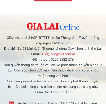
Giấy phép số 24/GP-BTTTT do Bộ Thông tin - Truyền thông
cấp ngày 16/01/2023.
Địa chỉ :
21-23 Mai Xuân Thưởng, phường Quy Nhơn, tỉnh Gia Lai.
Email :
Glo@baogialai.com.vn
Điện thoại :
0256 3822 279
Bản quyền thông tin thuộc về Báo và phát thanh, truyền hình Gia
Lai. Cấm sao chép dưới mọi hình thức nếu không có sự chấp
thuận bằng văn bản.
Các trang sẽ mở ra tại cửa sổ mới. Báo và phát thanh, truyền
hình Gia Lai không chịu trách nhiệm nội dung các trang này.
Giám đốc:
Hồ Xuân Ánh
Liên hệ quảng cáo SĐT-Zalo: 0834.778.268 (Mrs Hiền);