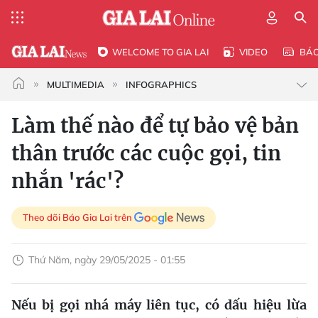
WELCOME TO GIA LAI
VIDEO
BÁ
MULTIMEDIA
INFOGRAPHICS
Làm thế nào để tự bảo vệ bản
thân trước các cuộc gọi, tin
nhắn 'rác'?
Theo dõi Báo Gia Lai trên
Thứ Năm, ngày 29/05/2025 - 01:55
Nếu bị gọi nhá máy liên tục, có dấu hiệu lừa