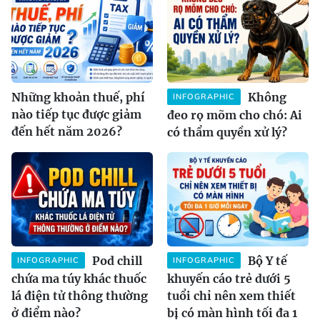
Những khoản thuế, phí
Không
INFOGRAPHIC
nào tiếp tục được giảm
đeo rọ mõm cho chó: Ai
đến hết năm 2026?
có thẩm quyền xử lý?
Pod chill
Bộ Y tế
INFOGRAPHIC
INFOGRAPHIC
chứa ma túy khác thuốc
khuyến cáo trẻ dưới 5
lá điện tử thông thường
tuổi chỉ nên xem thiết
ở điểm nào?
bị có màn hình tối đa 1