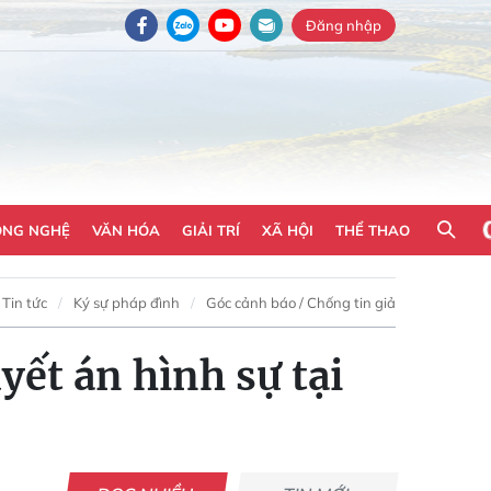
Đăng nhập
ÔNG NGHỆ
VĂN HÓA
GIẢI TRÍ
XÃ HỘI
THỂ THAO
Tin tức
Ký sự pháp đình
Góc cảnh báo / Chống tin giả
yết án hình sự tại