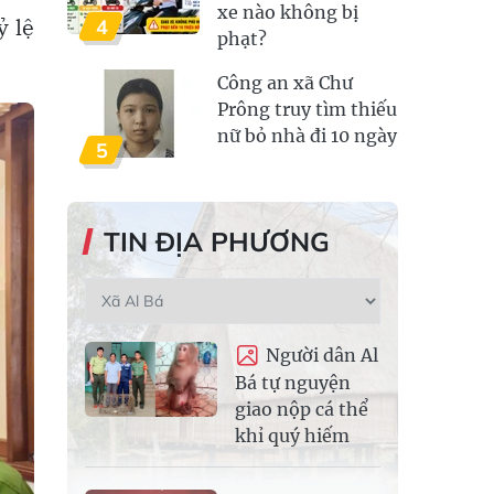
xe nào không bị
ỷ lệ
4
phạt?
Công an xã Chư
Prông truy tìm thiếu
nữ bỏ nhà đi 10 ngày
5
TIN ĐỊA PHƯƠNG
Người dân Al
Bá tự nguyện
giao nộp cá thể
khỉ quý hiếm