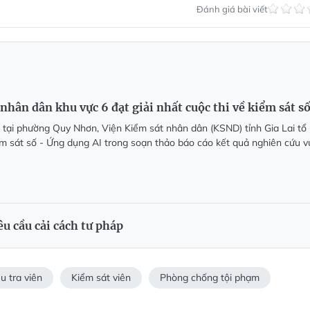
Đánh giá bài viết
nhân dân khu vực 6 đạt giải nhất cuộc thi về kiểm sát s
 tại phường Quy Nhơn, Viện Kiểm sát nhân dân (KSND) tỉnh Gia Lai tổ
ểm sát số - Ứng dụng AI trong soạn thảo báo cáo kết quả nghiên cứu v
êu cầu cải cách tư pháp
u tra viên
Kiểm sát viên
Phòng chống tội phạm