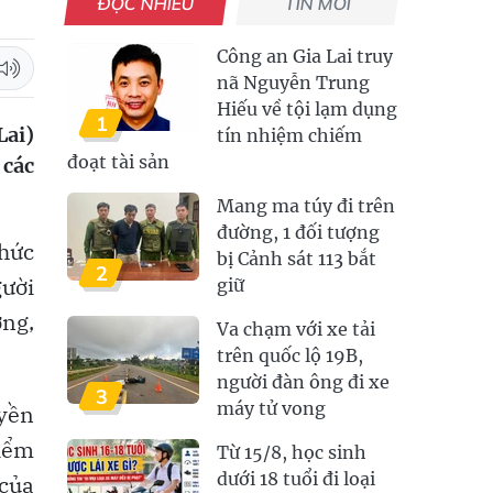
ĐỌC NHIỀU
TIN MỚI
Công an Gia Lai truy
nã Nguyễn Trung
Hiếu về tội lạm dụng
1
Lai)
tín nhiệm chiếm
đoạt tài sản
 các
Mang ma túy đi trên
đường, 1 đối tượng
phức
bị Cảnh sát 113 bắt
2
gười
giữ
ợng,
Va chạm với xe tải
trên quốc lộ 19B,
người đàn ông đi xe
3
máy tử vong
uyền
kiểm
Từ 15/8, học sinh
dưới 18 tuổi đi loại
 của