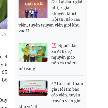
Gia Lai đạt 1 giải
nhì, 2 giải
khuyến khích
Hội thi Báo cáo
viên, tuyên truyền viên giỏi khu
vực II
n về
Người dân
xã Al Bá tự
át 4
nguyện giao
nộp cá thể rùa
 với
núi vàng
a 65
a bổ
47 thí sinh tham
gia Hội thi báo
cáo viên, tuyên
 Quy
truyền viên giỏi
khu vực II
Công