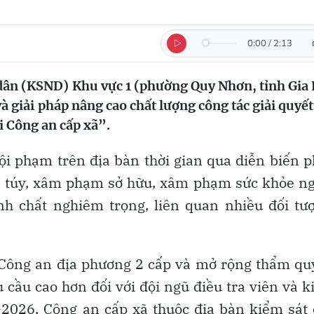
0:00
/
2:13
dân (KSND) Khu vực 1 (phường Quy Nhơn, tỉnh Gia 
à giải pháp nâng cao chất lượng công tác giải quyết
ại Công an cấp xã”.
 tội phạm trên địa bàn thời gian qua diễn biến 
 ma túy, xâm phạm sở hữu, xâm phạm sức khỏe n
nh chất nghiêm trọng, liên quan nhiều đối tư
h Công an địa phương 2 cấp và mở rộng thẩm q
u cầu cao hơn đối với đội ngũ điều tra viên và 
-2026, Công an cấp xã thuộc địa bàn kiểm sát