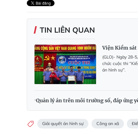
TIN LIÊN QUAN
Viện Kiểm sát 
(GLO)- Ngày 28-5,
chức cuộc thi “Ki
án hình sự”.
Quản lý án trên môi trường số, đáp ứng y
Giải quyết án hình sự
Công an xã
Điề