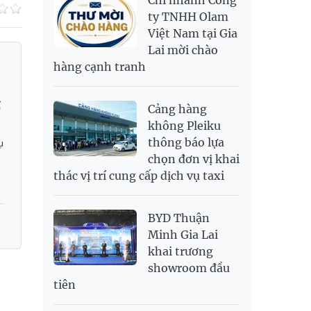
Chi nhánh Công
RUB
304.3
336.84
ty TNHH Olam
Việt Nam tại Gia
SAR
6,945.42
7,244.36
Lai mời chào
SEK
2,702.79
2,817.41
hàng cạnh tranh
SGD
19,916.94
20,118.12
20,804.08
THB
698.84
776.49
809.42
ố
Cảng hàng
USD
26,000
26,030
26,410
không Pleiku
thông báo lựa
ụ
chọn đơn vị khai
thác vị trí cung cấp dịch vụ taxi
BYD Thuận
Minh Gia Lai
khai trương
showroom đầu
tiên