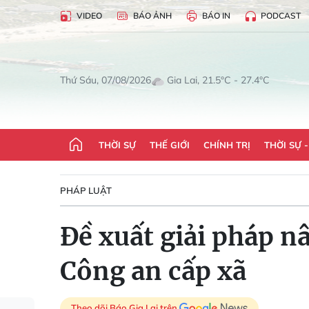
VIDEO
BÁO ẢNH
BÁO IN
PODCAST
Gia Lai, 21.5°C - 27.4°C
Thứ Sáu, 07/08/2026
THỜI SỰ
THẾ GIỚI
CHÍNH TRỊ
THỜI SỰ 
PHÁP LUẬT
Đề xuất giải pháp nâ
Công an cấp xã
Theo dõi Báo Gia Lai trên