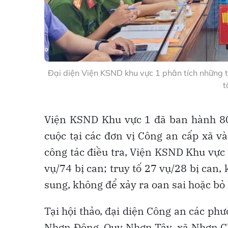
Đại diện Viện KSND khu vực 1 phân tích những tồ
t
Viện KSND Khu vực 1 đã ban hành 80 
cuộc tại các đơn vị Công an cấp xã v
công tác điều tra, Viện KSND Khu vực 
vụ/74 bị can; truy tố 27 vụ/28 bị can,
sung, không để xảy ra oan sai hoặc bỏ 
Tại hội thảo, đại diện Công an các 
Nhơn Đông, Quy Nhơn Tây, xã Nhơn Ch