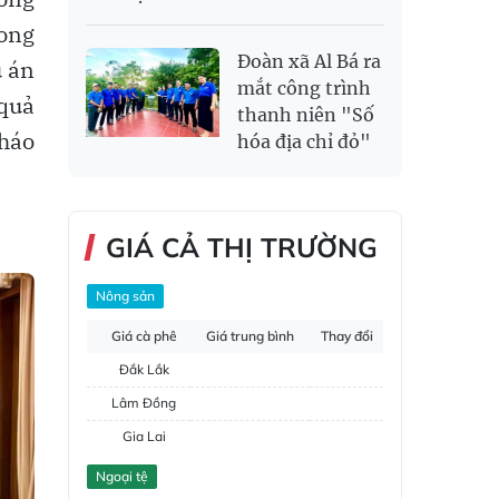
rong
Đoàn xã Al Bá ra
ụ án
mắt công trình
 quả
thanh niên "Số
tháo
hóa địa chỉ đỏ"
GIÁ CẢ THỊ TRƯỜNG
Nông sản
Giá cà phê
Giá trung bình
Thay đổi
Đắk Lắk
Lâm Đồng
Gia Lai
Đắk Nông
Ngoại tệ