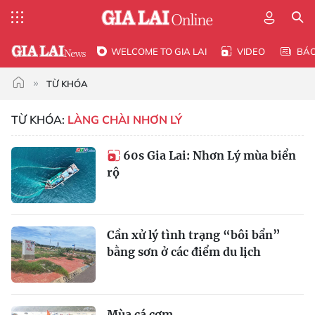
WELCOME TO GIA LAI
VIDEO
BÁ
TỪ KHÓA
TỪ KHÓA:
LÀNG CHÀI NHƠN LÝ
60s Gia Lai: Nhơn Lý mùa biển
rộ
Cần xử lý tình trạng “bôi bẩn”
bằng sơn ở các điểm du lịch
Mùa cá cơm