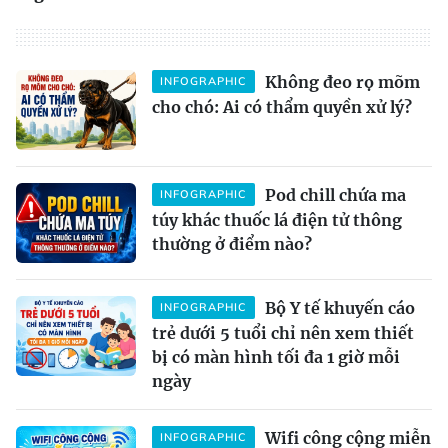
Không đeo rọ mõm
INFOGRAPHIC
cho chó: Ai có thẩm quyền xử lý?
Pod chill chứa ma
INFOGRAPHIC
túy khác thuốc lá điện tử thông
thường ở điểm nào?
Bộ Y tế khuyến cáo
INFOGRAPHIC
trẻ dưới 5 tuổi chỉ nên xem thiết
bị có màn hình tối đa 1 giờ mỗi
ngày
Wifi công cộng miễn
INFOGRAPHIC