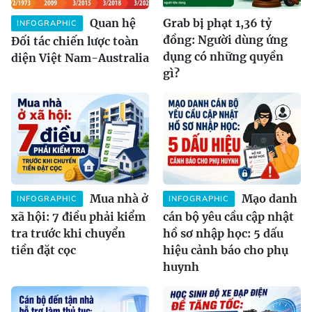
Quan hệ
Grab bị phạt 1,36 tỷ
INFOGRAPHIC
đồng: Người dùng ứng
Đối tác chiến lược toàn
dụng có những quyền
diện Việt Nam-Australia
gì?
Mua nhà ở
Mạo danh
INFOGRAPHIC
INFOGRAPHIC
xã hội: 7 điều phải kiểm
cán bộ yêu cầu cập nhật
tra trước khi chuyển
hồ sơ nhập học: 5 dấu
tiền đặt cọc
hiệu cảnh báo cho phụ
huynh