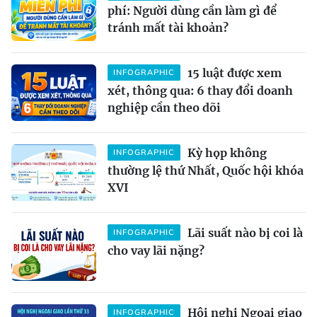
phí: Người dùng cần làm gì để
tránh mất tài khoản?
15 luật được xem
INFOGRAPHIC
xét, thông qua: 6 thay đổi doanh
nghiệp cần theo dõi
Kỳ họp không
INFOGRAPHIC
thường lệ thứ Nhất, Quốc hội khóa
XVI
Lãi suất nào bị coi là
INFOGRAPHIC
cho vay lãi nặng?
Hội nghị Ngoại giao
INFOGRAPHIC