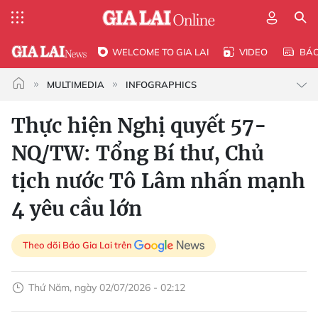
WELCOME TO GIA LAI
VIDEO
BÁ
MULTIMEDIA
INFOGRAPHICS
Thực hiện Nghị quyết 57-
NQ/TW: Tổng Bí thư, Chủ
tịch nước Tô Lâm nhấn mạnh
4 yêu cầu lớn
Theo dõi Báo Gia Lai trên
Thứ Năm, ngày 02/07/2026 - 02:12