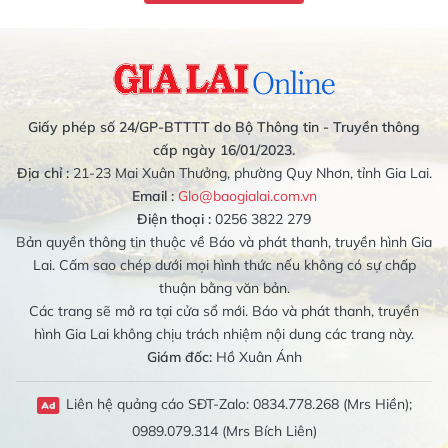
Giấy phép số 24/GP-BTTTT do Bộ Thông tin - Truyền thông
cấp ngày 16/01/2023.
Địa chỉ :
21-23 Mai Xuân Thưởng, phường Quy Nhơn, tỉnh Gia Lai.
Email :
Glo@baogialai.com.vn
Điện thoại :
0256 3822 279
Bản quyền thông tin thuộc về Báo và phát thanh, truyền hình Gia
Lai. Cấm sao chép dưới mọi hình thức nếu không có sự chấp
thuận bằng văn bản.
Các trang sẽ mở ra tại cửa sổ mới. Báo và phát thanh, truyền
hình Gia Lai không chịu trách nhiệm nội dung các trang này.
Giám đốc:
Hồ Xuân Ánh
Liên hệ quảng cáo SĐT-Zalo: 0834.778.268 (Mrs Hiền);
0989.079.314 (Mrs Bích Liên)