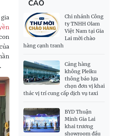
CÁO
RỒNG THĂNG
138,600,000
143,600,000
MYR
6,347.1
6,485.21
LONG 999.9
NOK
2,697.17
2,811.55
 gia
Chi nhánh Công
PNJ
138,500,000
142,200,000
RUB
304.3
336.84
ty TNHH Olam
yền
Việt Nam tại Gia
SAR
6,945.42
7,244.36
 con
Lai mời chào
SEK
2,702.79
2,817.41
 của
hàng cạnh tranh
SGD
19,916.94
20,118.12
20,804.08
phần
THB
698.84
776.49
809.42
Cảng hàng
.
USD
26,000
26,030
26,410
không Pleiku
thông báo lựa
chọn đơn vị khai
thác vị trí cung cấp dịch vụ taxi
BYD Thuận
Minh Gia Lai
khai trương
showroom đầu