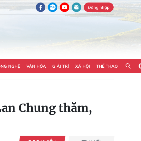
Đăng nhập
ÔNG NGHỆ
VĂN HÓA
GIẢI TRÍ
XÃ HỘI
THỂ THAO
 Lan Chung thăm,