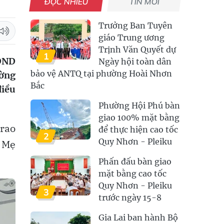
ĐỌC NHIỀU
TIN MỚI
Trưởng Ban Tuyên
giáo Trung ương
Trịnh Văn Quyết dự
1
HĐND
Ngày hội toàn dân
bảo vệ ANTQ tại phường Hoài Nhơn
ường
Bắc
điều
Phường Hội Phú bàn
giao 100% mặt bằng
rao
để thực hiện cao tốc
2
Quy Nhơn - Pleiku
 Mẹ
Phấn đấu bàn giao
mặt bằng cao tốc
Quy Nhơn - Pleiku
3
trước ngày 15-8
Gia Lai ban hành Bộ