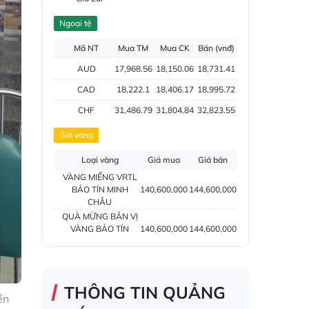
Đắk Nông
Ngoại tệ
Hồ tiêu
Mã NT
Mua TM
Mua CK
Bán (vnđ)
AUD
17,968.56
18,150.06
18,731.41
CAD
18,222.1
18,406.17
18,995.72
CHF
31,486.79
31,804.84
32,823.55
CNY
3,787.79
3,826.05
3,948.6
Giá vàng
DKK
3,966.64
4,118.33
Loại vàng
Giá mua
Giá bán
EUR
29,432.37
29,729.66
30,984.19
VÀNG MIẾNG VRTL
BẢO TÍN MINH
140,600,000
144,600,000
GBP
34,353.09
34,700.09
35,811.54
CHÂU
HKD
3,247.93
3,280.74
3,406.2
QUÀ MỪNG BẢN VỊ
VÀNG BẢO TÍN
140,600,000
144,600,000
INR
273.68
285.45
MINH CHÂU
JPY
159.79
161.4
170.81
VÀNG MIẾNG SJC
139,200,000
142,200,000
KRW
15.99
17.76
19.27
VÀNG NGUYÊN
132,600,000
THÔNG TIN QUẢNG
LIỆU
KWD
84,917.43
89,033.66
ền
TRANG SỨC VÀNG