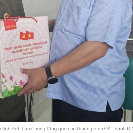
ND tỉnh Rah Lan Chung tặng quà cho thương binh Đỗ Thanh Đi