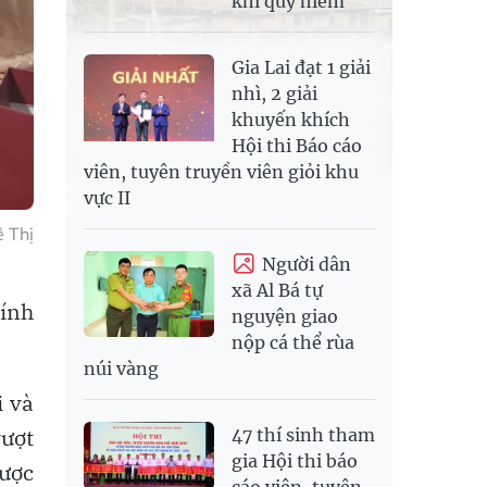
khỉ quý hiếm
Gia Lai đạt 1 giải
nhì, 2 giải
khuyến khích
Hội thi Báo cáo
viên, tuyên truyền viên giỏi khu
vực II
 Thị
Người dân
xã Al Bá tự
hính
nguyện giao
nộp cá thể rùa
núi vàng
i và
vượt
47 thí sinh tham
gia Hội thi báo
ược