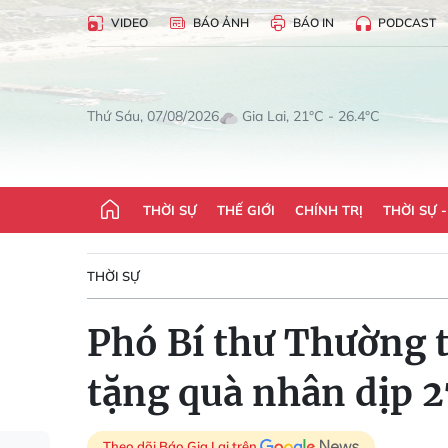
VIDEO
BÁO ẢNH
BÁO IN
PODCAST
Gia Lai, 21°C - 26.4°C
Thứ Sáu, 07/08/2026
THỜI SỰ
THẾ GIỚI
CHÍNH TRỊ
THỜI SỰ 
THỜI SỰ
Phó Bí thư Thường t
tặng quà nhân dịp 
Theo dõi Báo Gia Lai trên