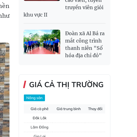
cáo viên, tuyên
 nền
truyền viên giỏi
 như
khu vực II
Đoàn xã Al Bá ra
mắt công trình
thanh niên "Số
hóa địa chỉ đỏ"
GIÁ CẢ THỊ TRƯỜNG
Nông sản
Giá cà phê
Giá trung bình
Thay đổi
Đắk Lắk
Lâm Đồng
Gia Lai