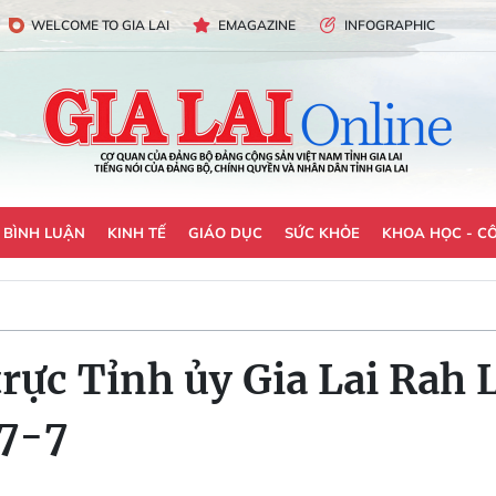
WELCOME TO GIA LAI
EMAGAZINE
INFOGRAPHIC
- BÌNH LUẬN
KINH TẾ
GIÁO DỤC
SỨC KHỎE
KHOA HỌC - C
rực Tỉnh ủy Gia Lai Rah
27-7