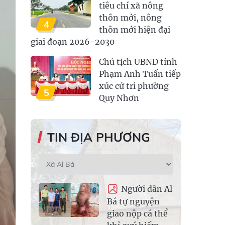
tiêu chí xã nông
thôn mới, nông
4
thôn mới hiện đại
giai đoạn 2026-2030
Chủ tịch UBND tỉnh
Phạm Anh Tuấn tiếp
xúc cử tri phường
5
Quy Nhơn
TIN ĐỊA PHƯƠNG
Người dân Al
Bá tự nguyện
giao nộp cá thể