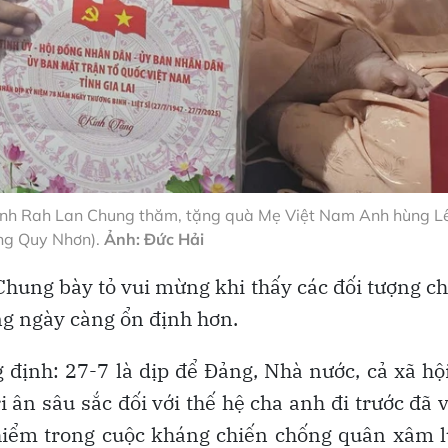
 tỉnh Rah Lan Chung thăm, tặng quà Mẹ Việt Nam Anh hùng Lê
ng Quy Nhơn).
Ảnh: Đức Hải
Chung bày tỏ vui mừng khi thấy các đối tượng c
ng ngày càng ổn định hơn.
 định: 27-7 là dịp để Đảng, Nhà nước, cả xã hộ
i ân sâu sắc đối với thế hệ cha anh đi trước đã 
hiểm trong cuộc kháng chiến chống quân xâm l