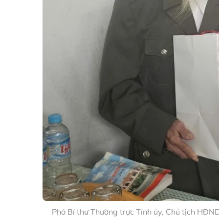
Phó Bí thư Thường trực Tỉnh ủy, Chủ tịch HĐ