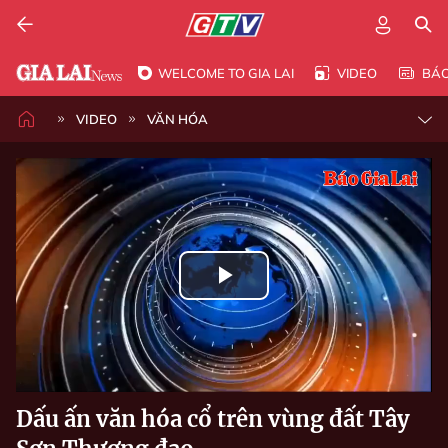
WELCOME TO GIA LAI
VIDEO
BÁ
VIDEO
VĂN HÓA
Play
Video
Dấu ấn văn hóa cổ trên vùng đất Tây