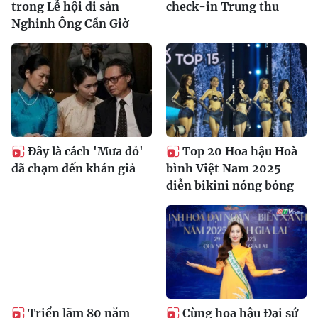
trong Lễ hội di sản
check-in Trung thu
Nghinh Ông Cần Giờ
Đây là cách 'Mưa đỏ'
Top 20 Hoa hậu Hoà
đã chạm đến khán giả
bình Việt Nam 2025
diễn bikini nóng bỏng
Triển lãm 80 năm
Cùng hoa hậu Đại sứ