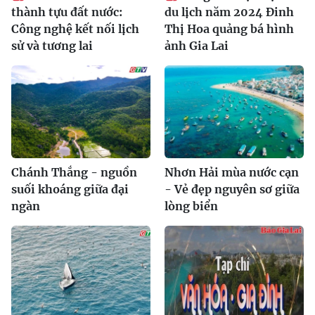
thành tựu đất nước:
du lịch năm 2024 Đinh
Công nghệ kết nối lịch
Thị Hoa quảng bá hình
sử và tương lai
ảnh Gia Lai
Chánh Thắng - nguồn
Nhơn Hải mùa nước cạn
suối khoáng giữa đại
- Vẻ đẹp nguyên sơ giữa
ngàn
lòng biển