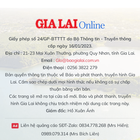
Giấy phép số 24/GP-BTTTT do Bộ Thông tin - Truyền thông
cấp ngày 16/01/2023.
Địa chỉ :
21-23 Mai Xuân Thưởng, phường Quy Nhơn, tỉnh Gia Lai.
Email :
Glo@baogialai.com.vn
Điện thoại :
0256 3822 279
Bản quyền thông tin thuộc về Báo và phát thanh, truyền hình Gia
Lai. Cấm sao chép dưới mọi hình thức nếu không có sự chấp
thuận bằng văn bản.
Các trang sẽ mở ra tại cửa sổ mới. Báo và phát thanh, truyền
hình Gia Lai không chịu trách nhiệm nội dung các trang này.
Giám đốc:
Hồ Xuân Ánh
Liên hệ quảng cáo SĐT-Zalo: 0834.778.268 (Mrs Hiền);
0989.079.314 (Mrs Bích Liên)