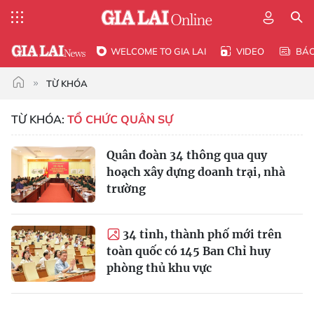
WELCOME TO GIA LAI
VIDEO
BÁ
TỪ KHÓA
TỪ KHÓA:
TỔ CHỨC QUÂN SỰ
Quân đoàn 34 thông qua quy
hoạch xây dựng doanh trại, nhà
trường
34 tỉnh, thành phố mới trên
toàn quốc có 145 Ban Chỉ huy
phòng thủ khu vực