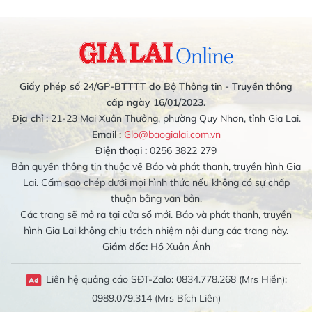
Giấy phép số 24/GP-BTTTT do Bộ Thông tin - Truyền thông
cấp ngày 16/01/2023.
Địa chỉ :
21-23 Mai Xuân Thưởng, phường Quy Nhơn, tỉnh Gia Lai.
Email :
Glo@baogialai.com.vn
Điện thoại :
0256 3822 279
Bản quyền thông tin thuộc về Báo và phát thanh, truyền hình Gia
Lai. Cấm sao chép dưới mọi hình thức nếu không có sự chấp
thuận bằng văn bản.
Các trang sẽ mở ra tại cửa sổ mới. Báo và phát thanh, truyền
hình Gia Lai không chịu trách nhiệm nội dung các trang này.
Giám đốc:
Hồ Xuân Ánh
Liên hệ quảng cáo SĐT-Zalo: 0834.778.268 (Mrs Hiền);
0989.079.314 (Mrs Bích Liên)