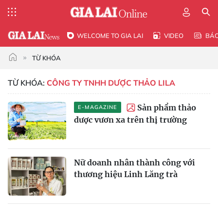
WELCOME TO GIA LAI
VIDEO
BÁ
TỪ KHÓA
TỪ KHÓA:
CÔNG TY TNHH DƯỢC THẢO LILA
Sản phẩm thảo
E-MAGAZINE
dược vươn xa trên thị trường
Nữ doanh nhân thành công với
thương hiệu Linh Lăng trà