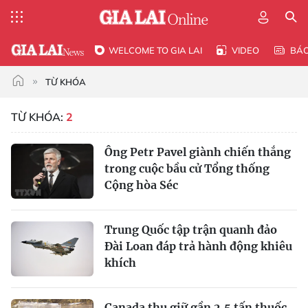
WELCOME TO GIA LAI
VIDEO
BÁ
TỪ KHÓA
TỪ KHÓA:
2
Ông Petr Pavel giành chiến thắng
trong cuộc bầu cử Tổng thống
Cộng hòa Séc
Trung Quốc tập trận quanh đảo
Đài Loan đáp trả hành động khiêu
khích
Canada thu giữ gần 2,5 tấn thuốc