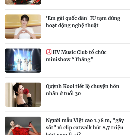
'Em gái quốc dân' IU tạm dừng
hoạt động nghệ thuật
HV Music Club tổ chức
minishow “Thăng”
Quỳnh Kool tiết lộ chuyện hôn
nhân ở tuổi 30
Người mẫu Việt cao 1,78 m, "gây
sốt" vì clip catwalk hút 8,7 triệu
lượt xem là ai?