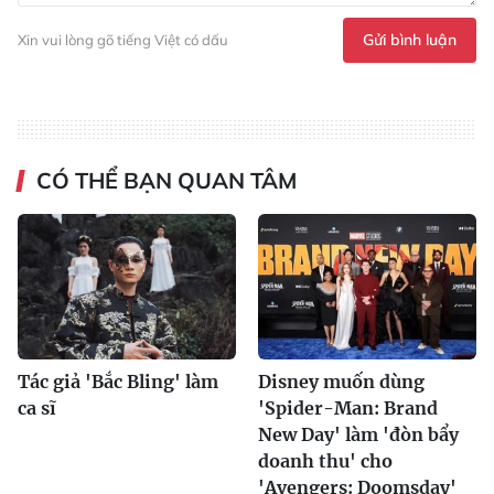
Gửi bình luận
Xin vui lòng gõ tiếng Việt có dấu
CÓ THỂ BẠN QUAN TÂM
Tác giả 'Bắc Bling' làm
Disney muốn dùng
ca sĩ
'Spider-Man: Brand
New Day' làm 'đòn bẩy
doanh thu' cho
'Avengers: Doomsday'