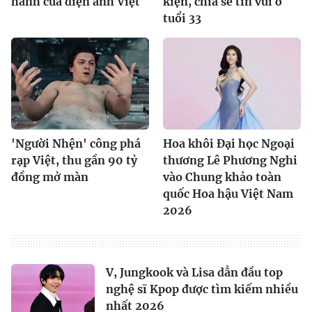
hành của điện ảnh Việt
kiện, chia sẻ tin vui ở
tuổi 33
'Người Nhện' công phá
Hoa khôi Đại học Ngoại
rạp Việt, thu gần 90 tỷ
thương Lê Phương Nghi
đồng mở màn
vào Chung khảo toàn
quốc Hoa hậu Việt Nam
2026
V, Jungkook và Lisa dẫn đầu top
nghệ sĩ Kpop được tìm kiếm nhiều
nhất 2026