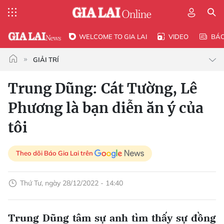
WELCOME TO GIA LAI
VIDEO
BÁ
GIẢI TRÍ
Trung Dũng: Cát Tường, Lê
Phương là bạn diễn ăn ý của
tôi
Theo dõi Báo Gia Lai trên
Thứ Tư, ngày 28/12/2022 - 14:40
Trung Dũng tâm sự anh tìm thấy sự đồng