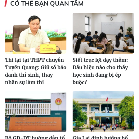
CÓ THỂ BẠN QUAN TÂM
Thi lại tại THPT chuyên
Siết trục lợi dạy thêm:
Tuyên Quang: Giữ số báo
Dấu hiệu nào cho thấy
danh thí sinh, thay
học sinh đang bị ép
nhân sự làm thi
buộc?
Bộ GD-ĐT hướng dẫn tổ
Gia Lai định hướng bố