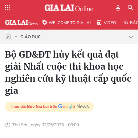
WELCOME TO GIA LAI
VIDEO
BÁ
GIÁO DỤC
Bộ GD&ĐT hủy kết quả đạt
giải Nhất cuộc thi khoa học
nghiên cứu kỹ thuật cấp quốc
gia
Theo dõi Báo Gia Lai trên
Thứ Sáu, ngày 02/05/2025 - 03:09