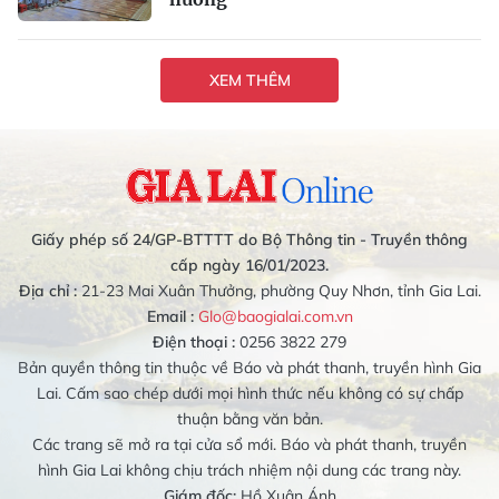
XEM THÊM
Giấy phép số 24/GP-BTTTT do Bộ Thông tin - Truyền thông
cấp ngày 16/01/2023.
Địa chỉ :
21-23 Mai Xuân Thưởng, phường Quy Nhơn, tỉnh Gia Lai.
Email :
Glo@baogialai.com.vn
Điện thoại :
0256 3822 279
Bản quyền thông tin thuộc về Báo và phát thanh, truyền hình Gia
Lai. Cấm sao chép dưới mọi hình thức nếu không có sự chấp
thuận bằng văn bản.
Các trang sẽ mở ra tại cửa sổ mới. Báo và phát thanh, truyền
hình Gia Lai không chịu trách nhiệm nội dung các trang này.
Giám đốc:
Hồ Xuân Ánh