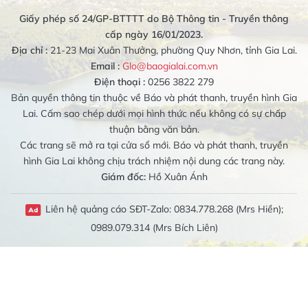
Giấy phép số 24/GP-BTTTT do Bộ Thông tin - Truyền thông
cấp ngày 16/01/2023.
Địa chỉ :
21-23 Mai Xuân Thưởng, phường Quy Nhơn, tỉnh Gia Lai.
Email :
Glo@baogialai.com.vn
Điện thoại :
0256 3822 279
Bản quyền thông tin thuộc về Báo và phát thanh, truyền hình Gia
Lai. Cấm sao chép dưới mọi hình thức nếu không có sự chấp
thuận bằng văn bản.
Các trang sẽ mở ra tại cửa sổ mới. Báo và phát thanh, truyền
hình Gia Lai không chịu trách nhiệm nội dung các trang này.
Giám đốc:
Hồ Xuân Ánh
Liên hệ quảng cáo SĐT-Zalo: 0834.778.268 (Mrs Hiền);
0989.079.314 (Mrs Bích Liên)