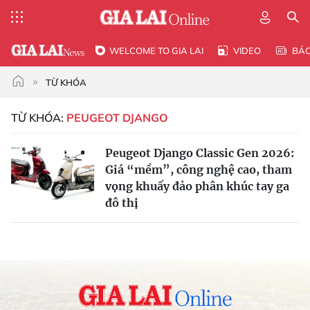
WELCOME TO GIA LAI
VIDEO
BÁ
TỪ KHÓA
TỪ KHÓA:
PEUGEOT DJANGO
Peugeot Django Classic Gen 2026:
Giá “mềm”, công nghệ cao, tham
vọng khuấy đảo phân khúc tay ga
đô thị