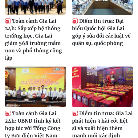
Toàn cảnh Gia Lai
Điểm tin trưa: Đại
24h: Sắp xếp hệ thống
biểu Quốc hội Gia Lai
trường học, Gia Lai
góp ý sửa đổi các luật về
giảm 568 trường mầm
quân sự, quốc phòng
non và phổ thông công
lập
Toàn cảnh Gia Lai
Điểm tin trưa: Gia Lai
24h: UBND tỉnh ký kết
phát hiện 3 hài cốt liệt
hợp tác với Tổng Công
sĩ và xuất hiện thêm
ty Bưu điện Việt Nam
manh mối xác định