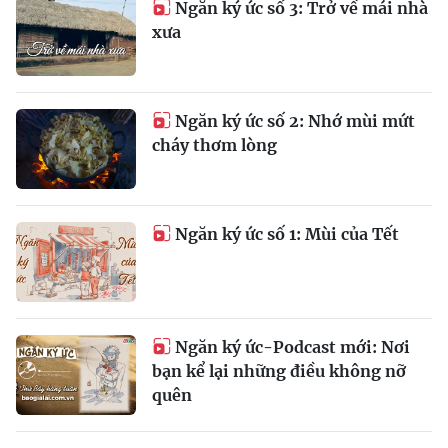
Ngăn ký ức số 3: Trở về mái nhà
xưa
Ngăn ký ức số 2: Nhớ mùi mứt
cháy thơm lòng
Ngăn ký ức số 1: Mùi của Tết
Ngăn ký ức-Podcast mới: Nơi
bạn kể lại những điều không nỡ
quên