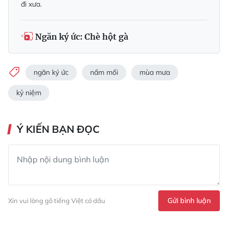
đi xưa.
Ngăn ký ức: Chè hột gà
ngăn ký ức
nấm mối
mùa mưa
kỷ niệm
Ý KIẾN BẠN ĐỌC
Gửi bình luận
Xin vui lòng gõ tiếng Việt có dấu