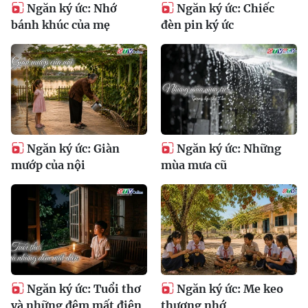
Ngăn ký ức: Nhớ
Ngăn ký ức: Chiếc
bánh khúc của mẹ
đèn pin ký ức
Ngăn ký ức: Giàn
Ngăn ký ức: Những
mướp của nội
mùa mưa cũ
Ngăn ký ức: Tuổi thơ
Ngăn ký ức: Me keo
và những đêm mất điện
thương nhớ