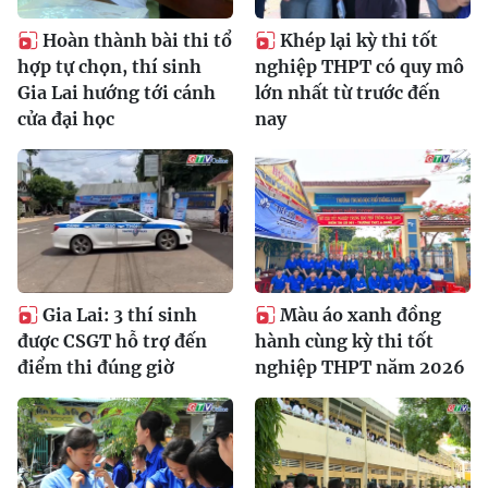
Hoàn thành bài thi tổ
Khép lại kỳ thi tốt
hợp tự chọn, thí sinh
nghiệp THPT có quy mô
Gia Lai hướng tới cánh
lớn nhất từ trước đến
cửa đại học
nay
Gia Lai: 3 thí sinh
Màu áo xanh đồng
được CSGT hỗ trợ đến
hành cùng kỳ thi tốt
điểm thi đúng giờ
nghiệp THPT năm 2026