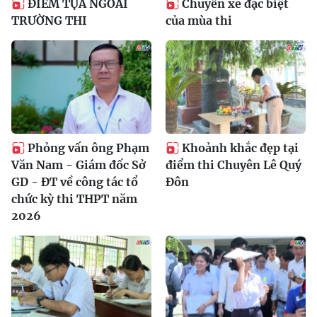
ĐIỂM TỰA NGOÀI
Chuyến xe đặc biệt
TRƯỜNG THI
của mùa thi
Phỏng vấn ông Phạm
Khoảnh khắc đẹp tại
Văn Nam - Giám đốc Sở
điểm thi Chuyên Lê Quý
GD - ĐT về công tác tổ
Đôn
chức kỳ thi THPT năm
2026