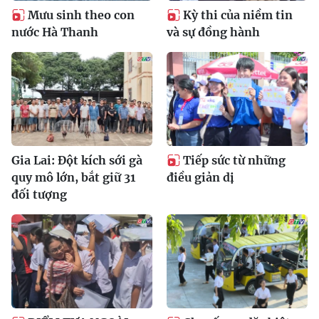
Mưu sinh theo con
Kỳ thi của niềm tin
nước Hà Thanh
và sự đồng hành
Gia Lai: Đột kích sới gà
Tiếp sức từ những
quy mô lớn, bắt giữ 31
điều giản dị
đối tượng