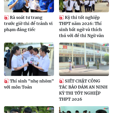
Rà soát tư trang
Kỳ thi tốt nghiệp
trước giờ thi để tránh vi
THPT năm 2026: Thí
phạm đáng tiếc
sinh bất ngờ và thích
thú với đề thi Ngữ văn
Thí sinh "nhẹ nhõm"
SIẾT CHẶT CÔNG
với môn Toán
TÁC BẢO ĐẢM AN NINH
KỲ THI TỐT NGHIỆP
THPT 2026