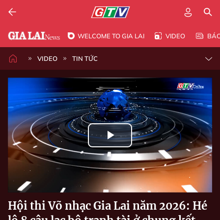
WELCOME TO GIA LAI
VIDEO
BÁ
VIDEO
TIN TỨC
Play
Video
Hội thi Võ nhạc Gia Lai năm 2026: Hé