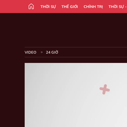
THỜI SỰ
THẾ GIỚI
CHÍNH TRỊ
THỜI SỰ 
VIDEO
24 GIỜ