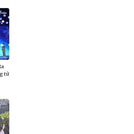
Ra
g tử