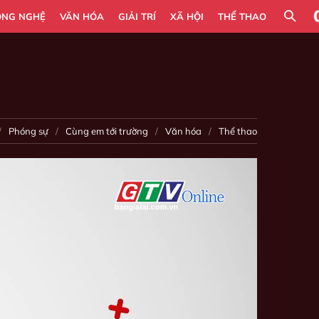
ÔNG NGHỆ
VĂN HÓA
GIẢI TRÍ
XÃ HỘI
THỂ THAO
Phóng sự
Cùng em tới trường
Văn hóa
Thể thao