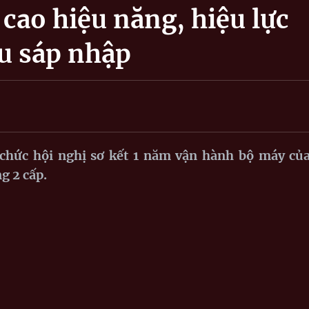
 cao hiệu năng, hiệu lực
u sáp nhập
 chức hội nghị sơ kết 1 năm vận hành bộ máy củ
g 2 cấp.