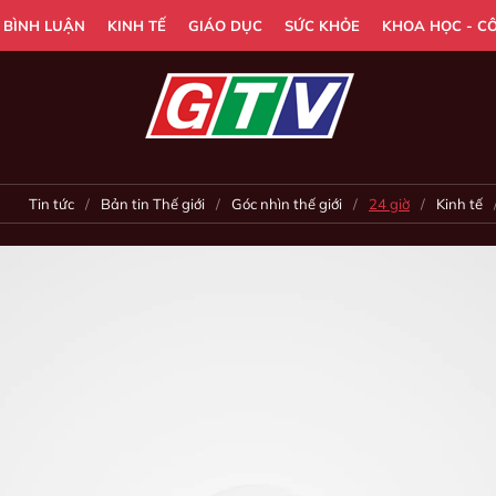
- BÌNH LUẬN
KINH TẾ
GIÁO DỤC
SỨC KHỎE
KHOA HỌC - C
Tin tức
Bản tin Thế giới
Góc nhìn thế giới
24 giờ
Kinh tế