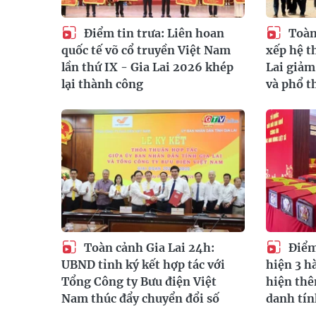
Điểm tin trưa: Liên hoan
Toàn 
quốc tế võ cổ truyền Việt Nam
xếp hệ t
lần thứ IX - Gia Lai 2026 khép
Lai giả
lại thành công
và phổ t
Toàn cảnh Gia Lai 24h:
Điểm 
UBND tỉnh ký kết hợp tác với
hiện 3 hà
Tổng Công ty Bưu điện Việt
hiện th
Nam thúc đẩy chuyển đổi số
danh tí