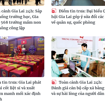
cảnh Gia Lai 24h: Sắp
Điểm tin trưa: Đại biểu 
hống trường học, Gia
hội Gia Lai góp ý sửa đổi các 
m 568 trường mầm non
về quân sự, quốc phòng
hông công lập
tin trưa: Gia Lai phát
Toàn cảnh Gia Lai 24h:
i cốt liệt sĩ và xuất
Đánh giá cán bộ cấp xã bằng
êm manh mối xác định
và sự hài lòng của người dân
nh