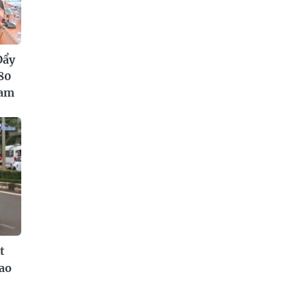
Đẩy
80
Nam
t
iao