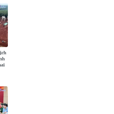
ịch
ành
hai