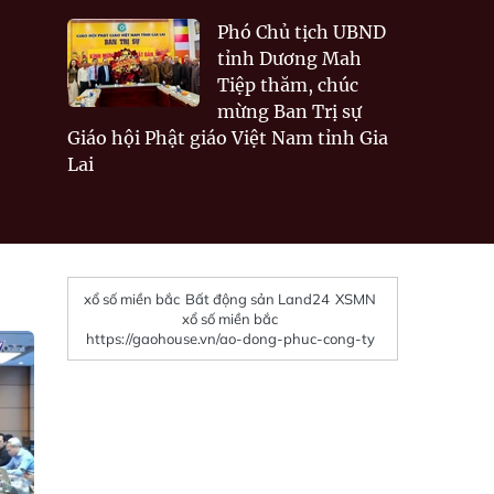
Phó Chủ tịch UBND
tỉnh Dương Mah
Tiệp thăm, chúc
mừng Ban Trị sự
Giáo hội Phật giáo Việt Nam tỉnh Gia
Lai
xổ số miền bắc
Bất động sản Land24
XSMN
xổ số miền bắc
https://gaohouse.vn/ao-dong-phuc-cong-ty