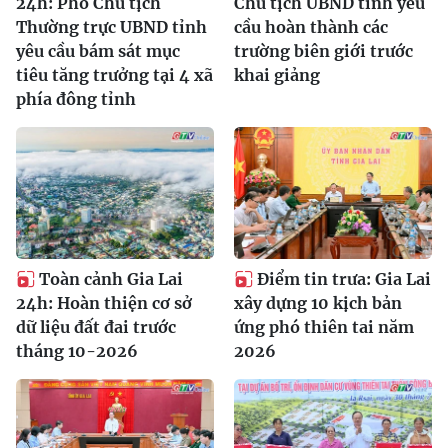
24h: Phó Chủ tịch
Chủ tịch UBND tỉnh yêu
Thường trực UBND tỉnh
cầu hoàn thành các
yêu cầu bám sát mục
trường biên giới trước
tiêu tăng trưởng tại 4 xã
khai giảng
phía đông tỉnh
Toàn cảnh Gia Lai
Điểm tin trưa: Gia Lai
24h: Hoàn thiện cơ sở
xây dựng 10 kịch bản
dữ liệu đất đai trước
ứng phó thiên tai năm
tháng 10-2026
2026