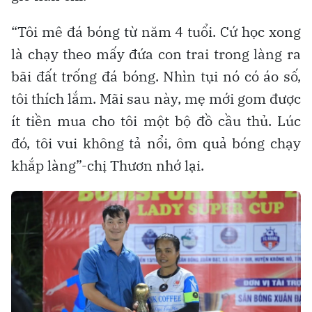
“Tôi mê đá bóng từ năm 4 tuổi. Cứ học xong
là chạy theo mấy đứa con trai trong làng ra
bãi đất trống đá bóng. Nhìn tụi nó có áo số,
tôi thích lắm. Mãi sau này, mẹ mới gom được
ít tiền mua cho tôi một bộ đồ cầu thủ. Lúc
đó, tôi vui không tả nổi, ôm quả bóng chạy
khắp làng”-chị Thươn nhớ lại.