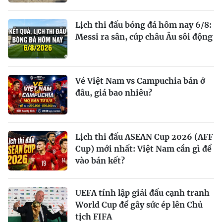
Lịch thi đấu bóng đá hôm nay 6/8:
Messi ra sân, cúp châu Âu sôi động
Vé Việt Nam vs Campuchia bán ở
đâu, giá bao nhiêu?
Lịch thi đấu ASEAN Cup 2026 (AFF
Cup) mới nhất: Việt Nam cần gì để
vào bán kết?
UEFA tính lập giải đấu cạnh tranh
World Cup để gây sức ép lên Chủ
tịch FIFA