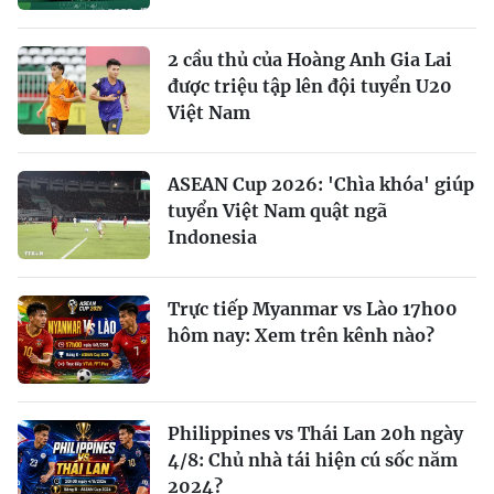
2 cầu thủ của Hoàng Anh Gia Lai
được triệu tập lên đội tuyển U20
Việt Nam
ASEAN Cup 2026: 'Chìa khóa' giúp
tuyển Việt Nam quật ngã
Indonesia
Trực tiếp Myanmar vs Lào 17h00
hôm nay: Xem trên kênh nào?
Philippines vs Thái Lan 20h ngày
4/8: Chủ nhà tái hiện cú sốc năm
2024?