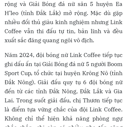
rộng và Giải Bóng đá nữ sân 5 huyện Ea
H’leo (tỉnh Đắk Lắk) mở rộng. Mặc dù gặp
nhiều đối thủ giàu kinh nghiệm nhưng Link
Coffee vẫn thi đấu tự tin, bản lĩnh và đều
xuất sắc đăng quang ngôi vô địch.
Năm 2024, đội bóng nữ Link Coffee tiếp tục
ghi dấu ấn tại Giải Bóng đá nữ 5 người Boom
Sport Cup, tổ chức tại huyện Krông Nô (tỉnh
Đắk Nông). Giải đấu quy tụ 6 đội bóng nữ
đến từ các tỉnh Đắk Nông, Đắk Lắk và Gia
Lai. Trong suốt giải đấu, chị Thươn tiếp tục
là điểm tựa vững chắc của đội Link Coffee.
Không chỉ thể hiện khả năng phòng ngự