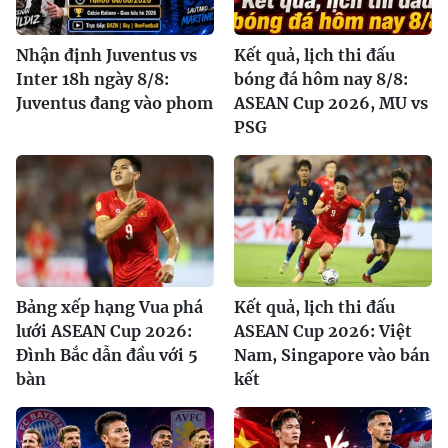
Nhận định Juventus vs
Kết quả, lịch thi đấu
Inter 18h ngày 8/8:
bóng đá hôm nay 8/8:
Juventus đang vào phom
ASEAN Cup 2026, MU vs
PSG
Bảng xếp hạng Vua phá
Kết quả, lịch thi đấu
lưới ASEAN Cup 2026:
ASEAN Cup 2026: Việt
Đình Bắc dẫn đầu với 5
Nam, Singapore vào bán
bàn
kết