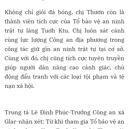
Không chỉ giỏi đá bóng, chị Thươn còn là
thành viên tích cực của Tổ bảo vệ an ninh
trật tự làng Tuơh Ktu. Chị luôn sát cánh
cùng lực lượng Công an địa phương trong
công tác giữ gìn an ninh trật tự tại cơ sở.
Cùng với đó, chị cũng tích cực tuyên truyền
giúp người dân nâng cao cảnh giác, chủ
động đấu tranh với các loại tội phạm và tệ
nạn xã hội.
Trung tá Lê Đình Phúc-Trưởng Công an xã
Glar-nhận xét: Từ khi tham gia Tổ bảo vệ an