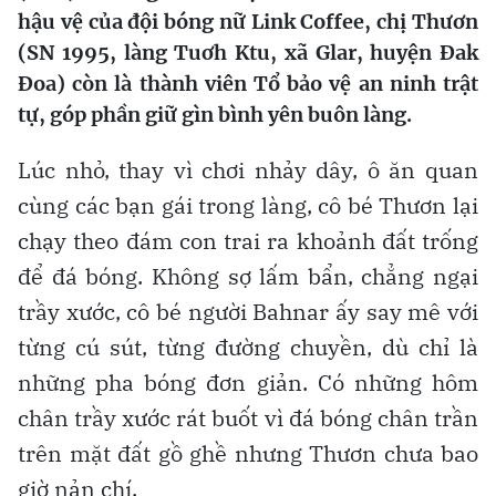
hậu vệ của đội bóng nữ Link Coffee, chị Thươn
(SN 1995, làng Tuơh Ktu, xã Glar, huyện Đak
Đoa) còn là thành viên Tổ bảo vệ an ninh trật
tự, góp phần giữ gìn bình yên buôn làng.
Lúc nhỏ, thay vì chơi nhảy dây, ô ăn quan
cùng các bạn gái trong làng, cô bé Thươn lại
chạy theo đám con trai ra khoảnh đất trống
để đá bóng. Không sợ lấm bẩn, chẳng ngại
trầy xước, cô bé người Bahnar ấy say mê với
từng cú sút, từng đường chuyền, dù chỉ là
những pha bóng đơn giản. Có những hôm
chân trầy xước rát buốt vì đá bóng chân trần
trên mặt đất gồ ghề nhưng Thươn chưa bao
giờ nản chí.