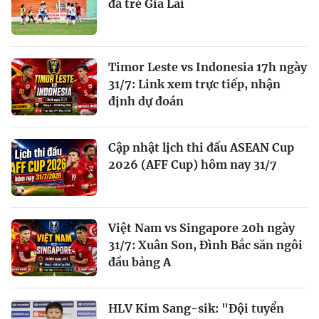
đá trẻ Gia Lai
Timor Leste vs Indonesia 17h ngày
31/7: Link xem trực tiếp, nhận
định dự đoán
Cập nhật lịch thi đấu ASEAN Cup
2026 (AFF Cup) hôm nay 31/7
Việt Nam vs Singapore 20h ngày
31/7: Xuân Son, Đình Bắc săn ngôi
đầu bảng A
HLV Kim Sang-sik: "Đội tuyển