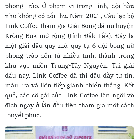
phong trào. Ở phạm vi trong tỉnh, đội hầu
như không có đối thủ. Năm 2021, Câu lạc bộ
Link Coffee tham gia Giải Bóng đá nữ huyện
Krông Buk mở rộng (tỉnh Đắk Lắk). Đây là
một giải đấu quy mô, quy tụ 6 đội bóng nữ
phong trào đến từ nhiều tỉnh, thành trong
khu vực miền Trung-Tây Nguyên. Tại giải
đấu này, Link Coffee đã thi đấu đầy tự tin,
máu lửa và liên tiếp giành chiến thắng. Kết
quả, các cô gái của Link Coffee lên ngôi vô
địch ngay ở lần đầu tiên tham gia một cách
thuyết phục.