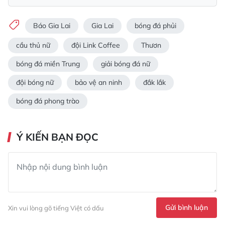
Báo Gia Lai
Gia Lai
bóng đá phủi
cầu thủ nữ
đội Link Coffee
Thươn
bóng đá miền Trung
giải bóng đá nữ
đội bóng nữ
bảo vệ an ninh
đắk lắk
bóng đá phong trào
Ý KIẾN BẠN ĐỌC
Gửi bình luận
Xin vui lòng gõ tiếng Việt có dấu