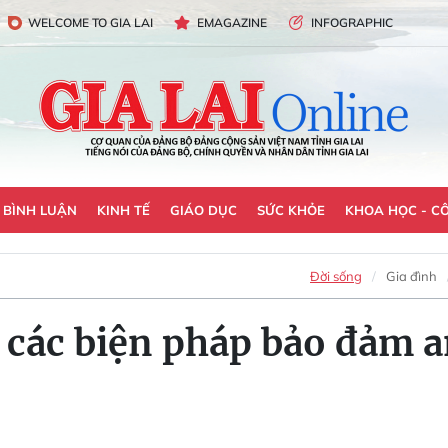
WELCOME TO GIA LAI
EMAGAZINE
INFOGRAPHIC
- BÌNH LUẬN
KINH TẾ
GIÁO DỤC
SỨC KHỎE
KHOA HỌC - C
Đời sống
Gia đình
 các biện pháp bảo đảm an