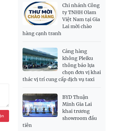
NOK
2,699.85
2,814.33
Chi nhánh Công
PNJ
139,500,000
143,100,000
RUB
308.64
341.64
ty TNHH Olam
Việt Nam tại Gia
SAR
6,952.32
7,251.54
Lai mời chào
SEK
2,712.86
2,827.89
hàng cạnh tranh
SGD
19,969.15
20,170.86
20,858.57
THB
700.54
778.38
811.39
Cảng hàng
USD
26,040
26,070
26,450
không Pleiku
thông báo lựa
chọn đơn vị khai
thác vị trí cung cấp dịch vụ taxi
BYD Thuận
Minh Gia Lai
khai trương
ận
showroom đầu
tiên