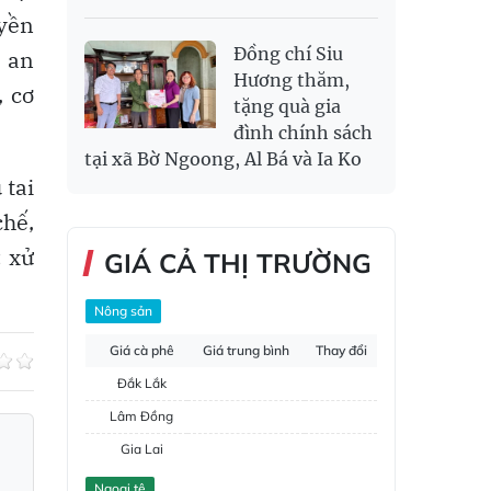
uyền
Đồng chí Siu
c an
Hương thăm,
, cơ
tặng quà gia
đình chính sách
tại xã Bờ Ngoong, Al Bá và Ia Ko
 tai
chế,
; xử
GIÁ CẢ THỊ TRƯỜNG
Nông sản
Giá cà phê
Giá trung bình
Thay đổi
Đắk Lắk
Lâm Đồng
Gia Lai
Đắk Nông
Ngoại tệ