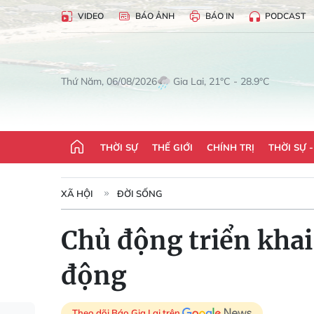
VIDEO
BÁO ẢNH
BÁO IN
PODCAST
Gia Lai, 21°C - 28.9°C
Thứ Năm, 06/08/2026
THỜI SỰ
THẾ GIỚI
CHÍNH TRỊ
THỜI SỰ 
XÃ HỘI
ĐỜI SỐNG
Chủ động triển khai
động
Theo dõi Báo Gia Lai trên