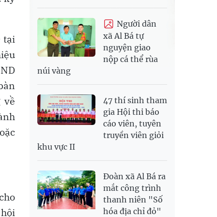
Người dân
xã Al Bá tự
 tại
nguyện giao
hiệu
nộp cá thể rùa
UBND
núi vàng
bàn
 về
47 thí sinh tham
gia Hội thi báo
hành
cáo viên, tuyên
hoặc
truyền viên giỏi
khu vực II
Đoàn xã Al Bá ra
mắt công trình
 cho
thanh niên "Số
 hội
hóa địa chỉ đỏ"