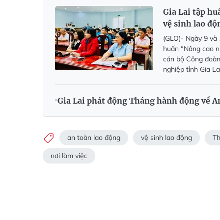
Gia Lai tập hu
vệ sinh lao độ
(GLO)- Ngày 9 và 
huấn “Nâng cao nh
cán bộ Công đoàn 
nghiệp tỉnh Gia Lai
Gia Lai phát động Tháng hành động về A
an toàn lao động
vệ sinh lao động
Th
nơi làm việc