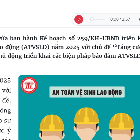
0:00
/
2:57
 vừa ban hành Kế hoạch số 259/KH-UBND triển 
lao động (ATVSLĐ) năm 2025 với chủ đề “Tăng c
chủ động triển khai các biện pháp bảo đảm ATVSLĐ
025
 với
 đề.
hông
o sự
c, ý