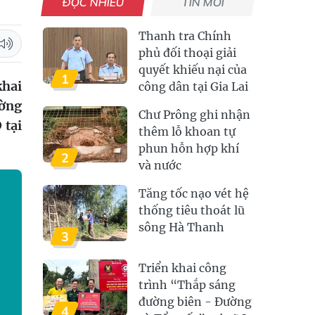
ĐỌC NHIỀU
TIN MỚI
Thanh tra Chính
phủ đối thoại giải
quyết khiếu nại của
1
khai
công dân tại Gia Lai
ường
Chư Prông ghi nhận
 tại
thêm lỗ khoan tự
phun hỗn hợp khí
2
và nước
Tăng tốc nạo vét hệ
thống tiêu thoát lũ
sông Hà Thanh
3
Triển khai công
trình “Thắp sáng
đường biên - Đường
4