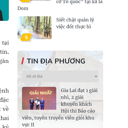
cờ Tổ quốc” tại xã Ia
Dom
Siết chặt quản lý
việc đốt thực bì
5
 tại
tin,
TIN ĐỊA PHƯƠNG
ngăn
bệnh
Gia Lai đạt 1 giải
nhì, 2 giải
 đặc
khuyến khích
t về
Hội thi Báo cáo
khai
viên, tuyên truyền viên giỏi khu
vực II
ủ kỷ