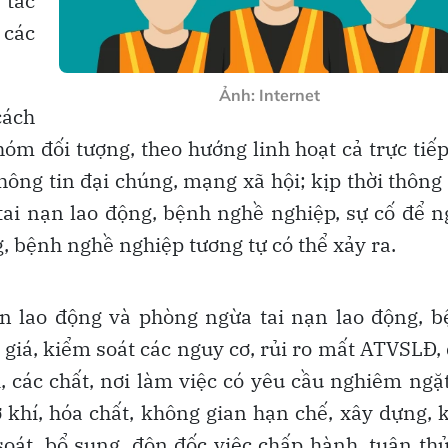
 tác
 các
Ảnh: Internet
cách
óm đối tượng, theo hướng linh hoạt cả trực tiếp
hông tin đại chúng, mạng xã hội; kịp thời thông 
ai nạn lao động, bệnh nghề nghiệp, sự cố để 
, bệnh nghề nghiệp tương tự có thể xảy ra.
ện lao động và phòng ngừa tai nạn lao động, 
 giá, kiểm soát các nguy cơ, rủi ro mất ATVSLĐ,
ị, các chất, nơi làm việc có yêu cầu nghiêm ngặ
ơ khí, hóa chất, không gian hạn chế, xây dựng, 
át, bổ sung, đôn đốc việc chấp hành, tuân th