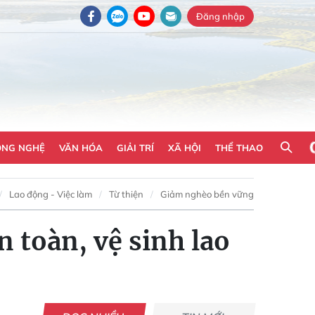
Đăng nhập
ÔNG NGHỆ
VĂN HÓA
GIẢI TRÍ
XÃ HỘI
THỂ THAO
Lao động - Việc làm
Từ thiện
Giảm nghèo bền vững
 toàn, vệ sinh lao