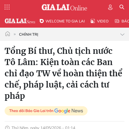
WELCOME TO GIA LAI
VIDEO
BÁ
CHÍNH TRỊ
Tổng Bí thư, Chủ tịch nước
Tô Lâm: Kiện toàn các Ban
chỉ đạo TW về hoàn thiện thể
chế, pháp luật, cải cách tư
pháp
Theo dõi Báo Gia Lai trên
Thứ Năm, ngày 14/05/2026 - 01:14