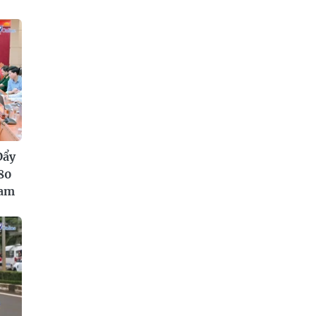
Đẩy
80
Nam