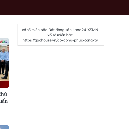
xổ số miền bắc
Bất động sản Land24
XSMN
xổ số miền bắc
https://gaohouse.vn/ao-dong-phuc-cong-ty
Chủ
uấn