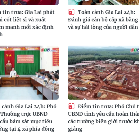
tin trưa: Gia Lai phát
Toàn cảnh Gia Lai 24h:
i cốt liệt sĩ và xuất
Đánh giá cán bộ cấp xã bằng
êm manh mối xác định
và sự hài lòng của người dân
nh
 cảnh Gia Lai 24h: Phó
Điểm tin trưa: Phó Chủ t
h Thường trực UBND
UBND tỉnh yêu cầu hoàn th
 cầu bám sát mục tiêu
các trường biên giới trước k
ởng tại 4 xã phía đông
giảng