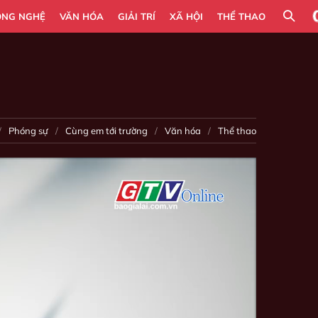
ÔNG NGHỆ
VĂN HÓA
GIẢI TRÍ
XÃ HỘI
THỂ THAO
Phóng sự
Cùng em tới trường
Văn hóa
Thể thao