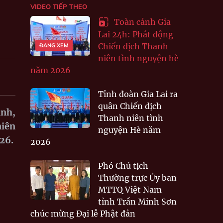
VIDEO TIẾP THEO
Toàn cảnh Gia
Lai 24h: Phát động
Chiến dịch Thanh
ĐANG XEM
niên tình nguyện hè
năm 2026
Tỉnh đoàn Gia Lai ra
quân Chiến dịch
ỉnh,
Thanh niên tình
niên
nguyện Hè năm
26.
2026
Phó Chủ tịch
Thường trực Ủy ban
MTTQ Việt Nam
tỉnh Trần Minh Sơn
chúc mừng Đại lễ Phật đản