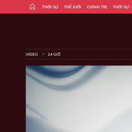
THỜI SỰ
THẾ GIỚI
CHÍNH TRỊ
THỜI SỰ 
VIDEO
24 GIỜ