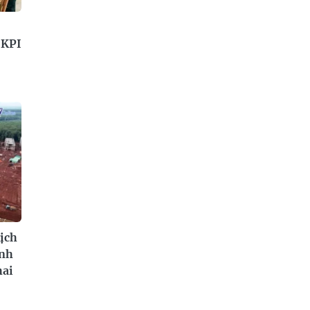
 KPI
ịch
ành
hai