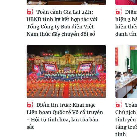
Toàn cảnh Gia Lai 24h:
Điểm 
UBND tỉnh ký kết hợp tác với
hiện 3 hà
Tổng Công ty Bưu điện Việt
hiện th
Nam thúc đẩy chuyển đổi số
danh tí
Điểm tin trưa: Khai mạc
Toàn
Liên hoan Quốc tế Võ cổ truyền
Chủ tịc
- Hội tụ tinh hoa, lan tỏa bản
tỉnh yêu
sắc
tăng trư
tỉnh