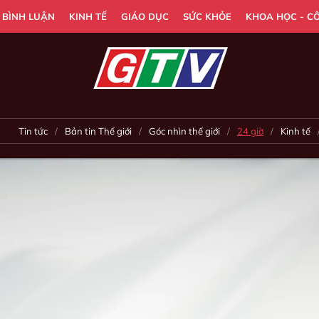
- BÌNH LUẬN
KINH TẾ
GIÁO DỤC
SỨC KHỎE
KHOA HỌC - C
Tin tức
Bản tin Thế giới
Góc nhìn thế giới
24 giờ
Kinh tế