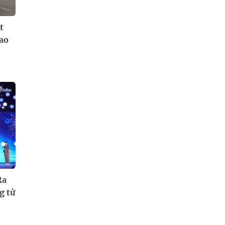
t
iao
Ra
g tử