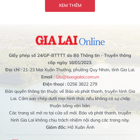
XEM THÊM
Giấy phép số 24/GP-BTTTT do Bộ Thông tin - Truyền thông
cấp ngày 16/01/2023.
Địa chỉ :
21-23 Mai Xuân Thưởng, phường Quy Nhơn, tỉnh Gia Lai.
Email :
Glo@baogialai.com.vn
Điện thoại :
0256 3822 279
Bản quyền thông tin thuộc về Báo và phát thanh, truyền hình Gia
Lai. Cấm sao chép dưới mọi hình thức nếu không có sự chấp
thuận bằng văn bản.
Các trang sẽ mở ra tại cửa sổ mới. Báo và phát thanh, truyền
hình Gia Lai không chịu trách nhiệm nội dung các trang này.
Giám đốc:
Hồ Xuân Ánh