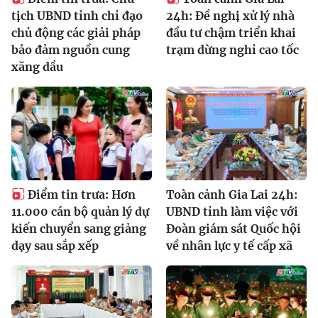
tịch UBND tỉnh chỉ đạo
24h: Đề nghị xử lý nhà
chủ động các giải pháp
đầu tư chậm triển khai
bảo đảm nguồn cung
trạm dừng nghỉ cao tốc
xăng dầu
Điểm tin trưa: Hơn
Toàn cảnh Gia Lai 24h:
11.000 cán bộ quản lý dự
UBND tỉnh làm việc với
kiến chuyển sang giảng
Đoàn giám sát Quốc hội
dạy sau sắp xếp
về nhân lực y tế cấp xã