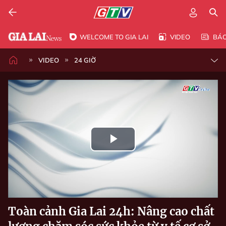
WELCOME TO GIA LAI
VIDEO
BÁ
VIDEO
24 GIỜ
Play
Video
Toàn cảnh Gia Lai 24h: Nâng cao chất