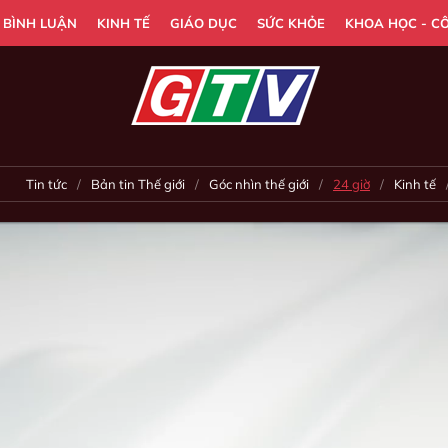
- BÌNH LUẬN
KINH TẾ
GIÁO DỤC
SỨC KHỎE
KHOA HỌC - C
Tin tức
Bản tin Thế giới
Góc nhìn thế giới
24 giờ
Kinh tế