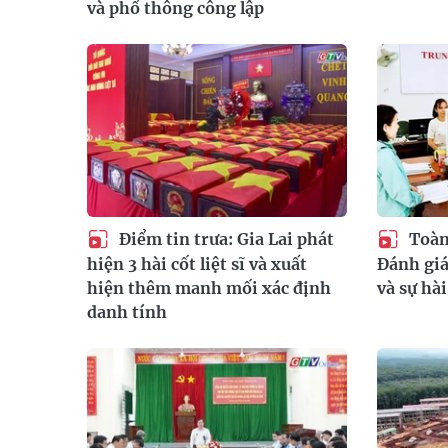
và phổ thông công lập
Điểm tin trưa: Gia Lai phát
Toàn 
hiện 3 hài cốt liệt sĩ và xuất
Đánh giá
hiện thêm manh mối xác định
và sự hà
danh tính