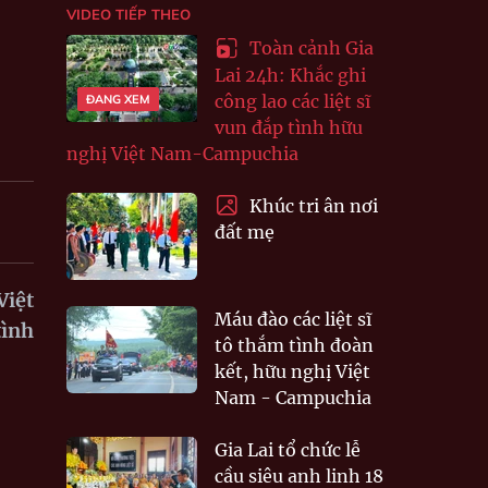
VIDEO TIẾP THEO
Toàn cảnh Gia
Lai 24h: Khắc ghi
công lao các liệt sĩ
ĐANG XEM
vun đắp tình hữu
nghị Việt Nam-Campuchia
Khúc tri ân nơi
đất mẹ
Việt
Máu đào các liệt sĩ
tình
tô thắm tình đoàn
kết, hữu nghị Việt
Nam - Campuchia
Gia Lai tổ chức lễ
cầu siêu anh linh 18