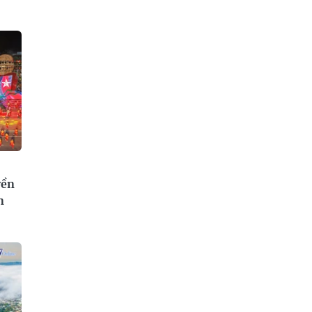
yền
n