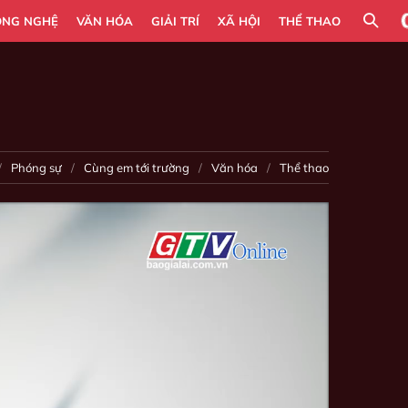
ÔNG NGHỆ
VĂN HÓA
GIẢI TRÍ
XÃ HỘI
THỂ THAO
Phóng sự
Cùng em tới trường
Văn hóa
Thể thao