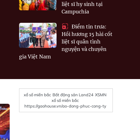
liệt sĩ hy sinh tại
Campuchia
Điểm tin trưa:
Hồi hương 15 hài cốt
liệt sĩ quân tình
nguyện và chuyên
gia Việt Nam
xổ số miền bắc
Bất động sản Land24
XSMN
xổ số miền bắc
https://gaohouse.vn/ao-dong-phuc-cong-ty