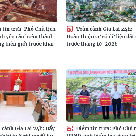
tin trưa: Phó Chủ tịch
Toàn cảnh Gia Lai 24h:
h yêu cầu hoàn thành
Hoàn thiện cơ sở dữ liệu đất 
ng biên giới trước khai
trước tháng 10-2026
cảnh Gia Lai 24h: Đẩy
Điểm tin trưa: Phó Chủ t
c hiện Nghị quyết 80
UBND tỉnh kiểm tra công tr