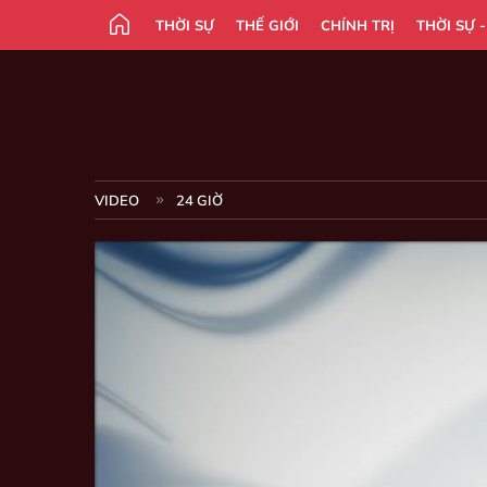
THỜI SỰ
THẾ GIỚI
CHÍNH TRỊ
THỜI SỰ 
VIDEO
24 GIỜ