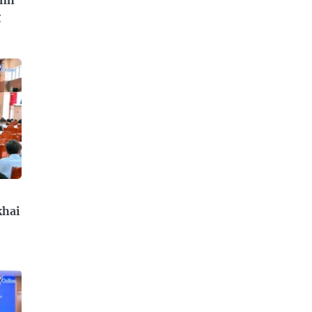
g
khai