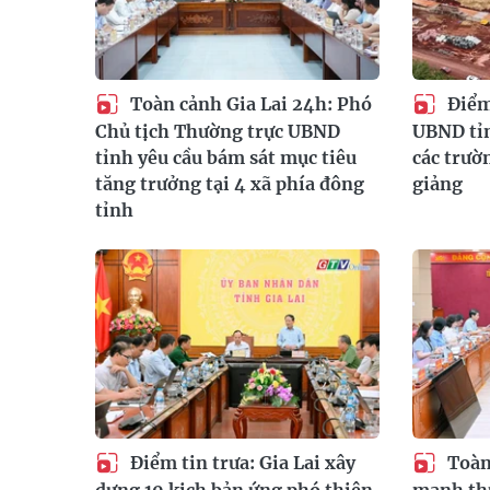
Toàn cảnh Gia Lai 24h: Phó
Điểm 
Chủ tịch Thường trực UBND
UBND tỉn
tỉnh yêu cầu bám sát mục tiêu
các trườ
tăng trưởng tại 4 xã phía đông
giảng
tỉnh
Điểm tin trưa: Gia Lai xây
Toàn 
dựng 10 kịch bản ứng phó thiên
mạnh thự