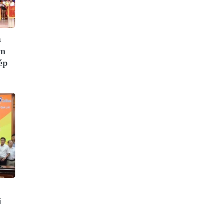
n
am
ép
i