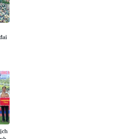
đai
ịch
ình