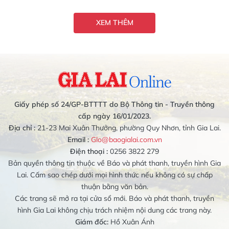
XEM THÊM
Giấy phép số 24/GP-BTTTT do Bộ Thông tin - Truyền thông
cấp ngày 16/01/2023.
Địa chỉ :
21-23 Mai Xuân Thưởng, phường Quy Nhơn, tỉnh Gia Lai.
Email :
Glo@baogialai.com.vn
Điện thoại :
0256 3822 279
Bản quyền thông tin thuộc về Báo và phát thanh, truyền hình Gia
Lai. Cấm sao chép dưới mọi hình thức nếu không có sự chấp
thuận bằng văn bản.
Các trang sẽ mở ra tại cửa sổ mới. Báo và phát thanh, truyền
hình Gia Lai không chịu trách nhiệm nội dung các trang này.
Giám đốc:
Hồ Xuân Ánh