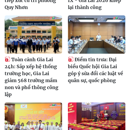
tiếp xúc cử tri phường
IX - Gia Lai 2026 khép
Quy Nhơn
lại thành công
Toàn cảnh Gia Lai
Điểm tin trưa: Đại
24h: Sắp xếp hệ thống
biểu Quốc hội Gia Lai
trường học, Gia Lai
góp ý sửa đổi các luật về
giảm 568 trường mầm
quân sự, quốc phòng
non và phổ thông công
lập