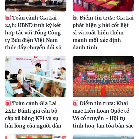
Toàn cảnh Gia Lai
Điểm tin trưa: Gia Lai
24h: UBND tỉnh ký kết
phát hiện 3 hài cốt liệt
hợp tác với Tổng Công
sĩ và xuất hiện thêm
ty Bưu điện Việt Nam
manh mối xác định
thúc đẩy chuyển đổi số
danh tính
Toàn cảnh Gia Lai
Điểm tin trưa: Khai
24h: Đánh giá cán bộ
mạc Liên hoan Quốc tế
cấp xã bằng KPI và sự
Võ cổ truyền - Hội tụ
hài lòng của người dân
tinh hoa, lan tỏa bản sắc