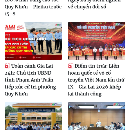
Quy Nhơn - Pleiku trước
về chuyển đổi số
15-8
Toàn cảnh Gia Lai
Điểm tin trưa: Liên
24h: Chủ tịch UBND
hoan quốc tế võ cổ
tỉnh Phạm Anh Tuấn
truyền Việt Nam lần thứ
tiếp xúc cử tri phường
IX - Gia Lai 2026 khép
Quy Nhơn
lại thành công