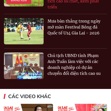
ĐANG XEM
tích cao su chết, kém phát
triển
Mưa bàn thắng trong ngày
mở màn Festival Bóng đá
Quốc tế U14 Gia Lai - 2026
Chủ tịch UBND tỉnh Phạm
Anh Tuấn làm việc với các
doanh nghiệp có dự án
chuyển đổi diện tích cao su
CÁC VIDEO KHÁC