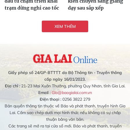
đầu tư chậm triển khai
kiến chuyển sang giảng
trạm dừng nghỉ cao tốc
dạy sau sắp xếp
XEM THÊM
Giấy phép số 24/GP-BTTTT do Bộ Thông tin - Truyền thông
cấp ngày 16/01/2023.
Địa chỉ :
21-23 Mai Xuân Thưởng, phường Quy Nhơn, tỉnh Gia Lai.
Email :
Glo@baogialai.com.vn
Điện thoại :
0256 3822 279
Bản quyền thông tin thuộc về Báo và phát thanh, truyền hình Gia
Lai. Cấm sao chép dưới mọi hình thức nếu không có sự chấp
thuận bằng văn bản.
Các trang sẽ mở ra tại cửa sổ mới. Báo và phát thanh, truyền