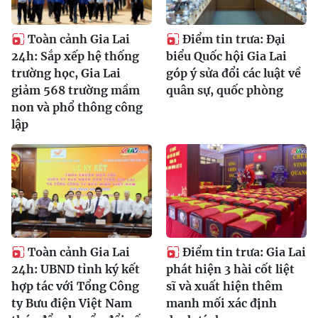
Toàn cảnh Gia Lai
Điểm tin trưa: Đại
24h: Sắp xếp hệ thống
biểu Quốc hội Gia Lai
trường học, Gia Lai
góp ý sửa đổi các luật về
giảm 568 trường mầm
quân sự, quốc phòng
non và phổ thông công
lập
Toàn cảnh Gia Lai
Điểm tin trưa: Gia Lai
24h: UBND tỉnh ký kết
phát hiện 3 hài cốt liệt
hợp tác với Tổng Công
sĩ và xuất hiện thêm
ty Bưu điện Việt Nam
manh mối xác định