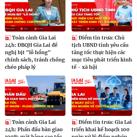
Toàn cảnh Gia Lai
Điểm tin trưa: Chủ
24h: ĐBQH Gia Lai đề
tịch UBND tỉnh yêu cầu
nghị bịt "lỗ hổng"
tăng tốc thực hiện các
chính sách, tránh chồng
mục tiêu phát triển kinh
chéo pháp lý
tế - xã hội
Toàn cảnh Gia Lai
Điểm tin trưa: Gia Lai
24h: Phấn đấu bàn giao
triển khai kế hoạch 100
100% mặt bằng cao tốc
ngày xử lý điểm nghẽn