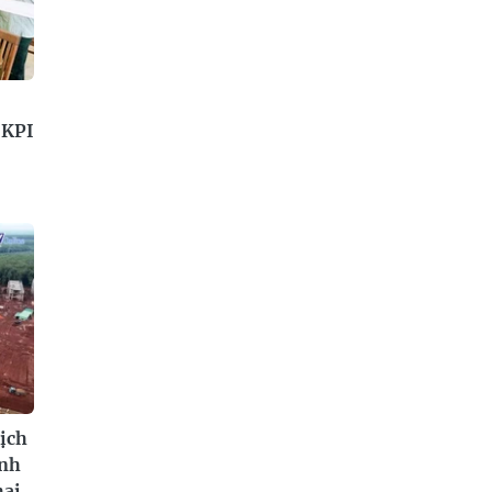
 KPI
ịch
ành
hai