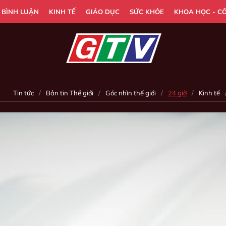
- BÌNH LUẬN
KINH TẾ
GIÁO DỤC
SỨC KHỎE
KHOA HỌC - C
Tin tức
Bản tin Thế giới
Góc nhìn thế giới
24 giờ
Kinh tế