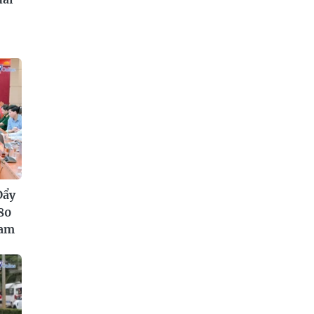
Đẩy
80
Nam