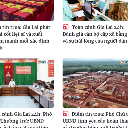
tin trưa: Gia Lai phát
Toàn cảnh Gia Lai 24h:
i cốt liệt sĩ và xuất
Đánh giá cán bộ cấp xã bằng
êm manh mối xác định
và sự hài lòng của người dân
nh
 cảnh Gia Lai 24h: Phó
Điểm tin trưa: Phó Chủ t
h Thường trực UBND
UBND tỉnh yêu cầu hoàn th
 cầu bám sát mục tiêu
các trường biên giới trước k