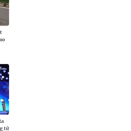
t
iao
Ra
g tử