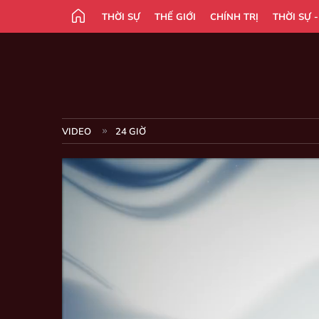
THỜI SỰ
THẾ GIỚI
CHÍNH TRỊ
THỜI SỰ 
VIDEO
24 GIỜ