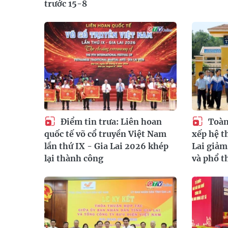
trước 15-8
Điểm tin trưa: Liên hoan
Toàn 
quốc tế võ cổ truyền Việt Nam
xếp hệ t
lần thứ IX - Gia Lai 2026 khép
Lai giả
lại thành công
và phổ t