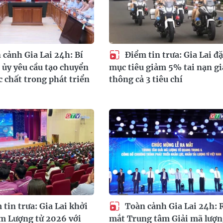
cảnh Gia Lai 24h: Bí
Điểm tin trưa: Gia Lai đặ
 ủy yêu cầu tạo chuyển
mục tiêu giảm 5% tai nạn g
c chất trong phát triển
thông cả 3 tiêu chí
tin trưa: Gia Lai khởi
Toàn cảnh Gia Lai 24h: 
m Lượng tử 2026 với
mắt Trung tâm Giải mã lượn