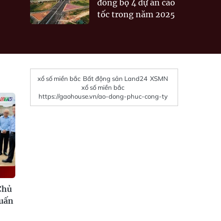
đồng bộ 4 dự án cao
tốc trong năm 2025
xổ số miền bắc
Bất động sản Land24
XSMN
xổ số miền bắc
https://gaohouse.vn/ao-dong-phuc-cong-ty
Chủ
uấn