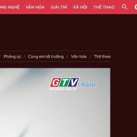
ÔNG NGHỆ
VĂN HÓA
GIẢI TRÍ
XÃ HỘI
THỂ THAO
Phóng sự
Cùng em tới trường
Văn hóa
Thể thao