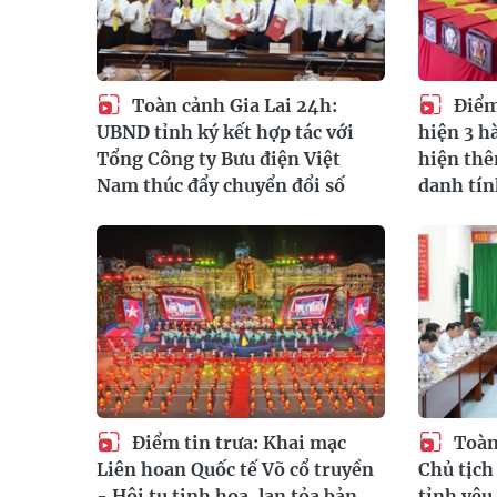
Toàn cảnh Gia Lai 24h:
Điểm 
UBND tỉnh ký kết hợp tác với
hiện 3 hà
Tổng Công ty Bưu điện Việt
hiện th
Nam thúc đẩy chuyển đổi số
danh tí
Điểm tin trưa: Khai mạc
Toàn
Liên hoan Quốc tế Võ cổ truyền
Chủ tịc
- Hội tụ tinh hoa, lan tỏa bản
tỉnh yêu