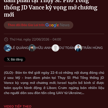
đàm phán tại Thụy Sĩ: Phó Tổng
thống JD Vance kỳ vọng mở chương
mới
Theo dõi Báo Gia Lai trên
Thứ Hai, ngày 22/06/2026 - 04:00
LÊ QUẢNG
HỮU ANH
DƯ TOÁN
TRẦN HÙNG
(GLO)- Bản tin thế giới ngày 22-6 có những nội dung đáng chú
ý sau: Mỹ - Iran đàm phán tại Thụy Sĩ: Phó Tổng thống JD
Vance kỳ vọng mở chương mới; Israel tuyên bố binh sĩ được
toàn quyền hành động ở Liban; Crưm ngừng bán nhiên liệu
cho người dân sau đòn tấn công UAV từ Ukraine;...
VIDEO TIẾP THEO