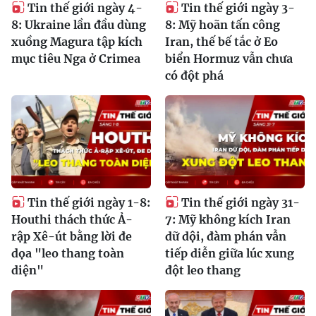
Tin thế giới ngày 4-
Tin thế giới ngày 3-
8: Ukraine lần đầu dùng
8: Mỹ hoãn tấn công
xuồng Magura tập kích
Iran, thế bế tắc ở Eo
mục tiêu Nga ở Crimea
biển Hormuz vẫn chưa
có đột phá
Tin thế giới ngày 1-8:
Tin thế giới ngày 31-
Houthi thách thức Ả-
7: Mỹ không kích Iran
rập Xê-út bằng lời đe
dữ dội, đàm phán vẫn
dọa "leo thang toàn
tiếp diễn giữa lúc xung
diện"
đột leo thang