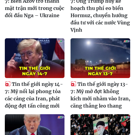
7: Biển Azov trở thành
7: Ông Trump hủy kế
mặt trận mới trong cuộc
hoạch thu phí eo biển
đối đầu Nga – Ukraine
Hormuz, chuyển hướng
đầu tư với các nước Vùng
Vịnh
Tin thế giới ngày 14-
Tin thế giới ngày 13-
7: Mỹ nối lại phong tỏa
7: Mỹ mở đợt không
các cảng của Iran, phát
kích mới nhằm vào Iran,
động đợt tấn công mới
căng thẳng leo thang