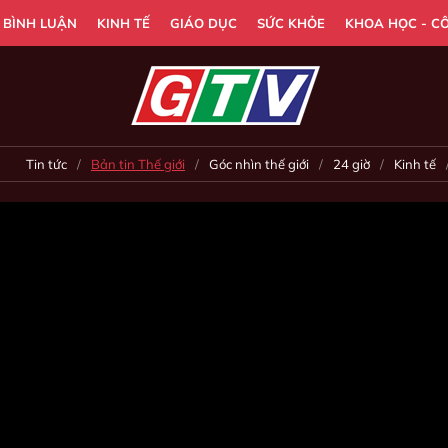
- BÌNH LUẬN
KINH TẾ
GIÁO DỤC
SỨC KHỎE
KHOA HỌC - C
Tin tức
Bản tin Thế giới
Góc nhìn thế giới
24 giờ
Kinh tế