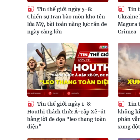
Tin thế giới ngày 5-8:
Tin t
Chiến sự Iran bào mòn kho tên
Ukraine 
lửa Mỹ, bài toán năng lực răn đe
Magura t
ngày càng lớn
Crimea
Tin thế giới ngày 1-8:
Tin t
Houthi thách thức Ả-rập Xê-út
không kí
bằng lời đe dọa "leo thang toàn
phán vẫn
diện"
xung đột