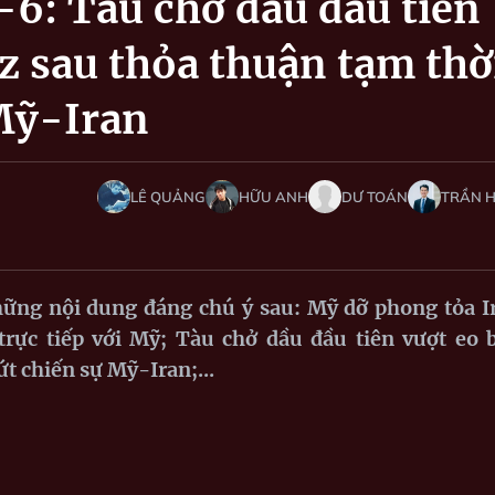
9-6: Tàu chở dầu đầu tiên
z sau thỏa thuận tạm thờ
Mỹ-Iran
LÊ QUẢNG
HỮU ANH
DƯ TOÁN
TRẦN 
hững nội dung đáng chú ý sau: Mỹ dỡ phong tỏa I
trực tiếp với Mỹ; Tàu chở dầu đầu tiên vượt eo 
 chiến sự Mỹ-Iran;...