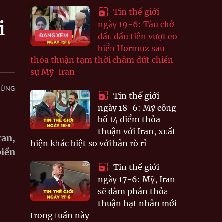
Tin thế giới
i
ngày 19-6: Tàu chở
dầu đầu tiên vượt eo
ĐANG XEM
biển Hormuz sau
thỏa thuận tạm thời chấm dứt chiến
sự Mỹ-Iran
HÙNG
Tin thế giới
ngày 18-6: Mỹ công
bố 14 điểm thỏa
thuận với Iran, xuất
ran,
hiện khác biệt so với bản rò rỉ
biển
Tin thế giới
ngày 17-6: Mỹ, Iran
sẽ đàm phán thỏa
thuận hạt nhân mới
trong tuần này