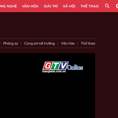
ÔNG NGHỆ
VĂN HÓA
GIẢI TRÍ
XÃ HỘI
THỂ THAO
Phóng sự
Cùng em tới trường
Văn hóa
Thể thao