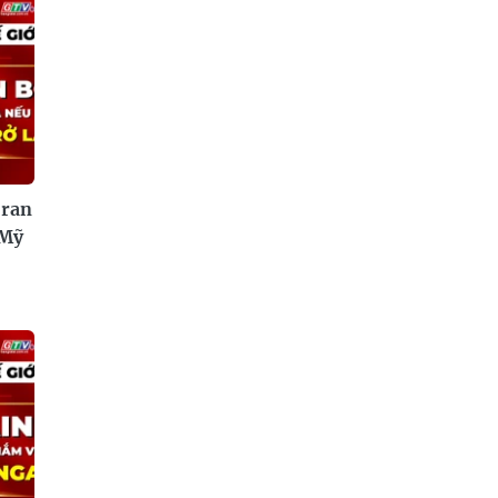
Iran
 Mỹ