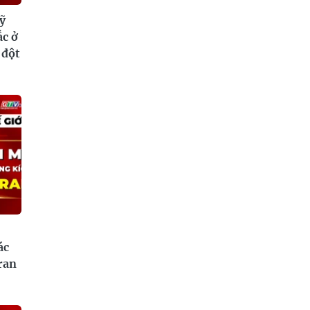
ỹ
ắc ở
 đột
ác
ran