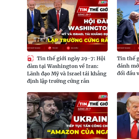
Tin thế giới ngày 29-7: Hội
Tin thế 
đánh mới
đàm tại Washington về Iran:
đối đầu 
Lãnh đạo Mỹ và Israel tái khẳng
định lập trường cứng rắn