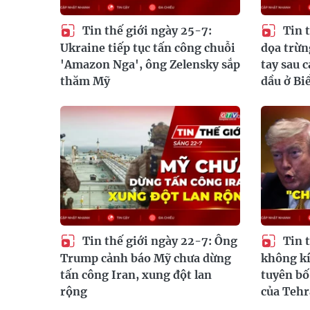
Tin thế giới ngày 25-7:
Tin t
Ukraine tiếp tục tấn công chuỗi
dọa trừ
'Amazon Nga', ông Zelensky sắp
tay sau 
thăm Mỹ
dầu ở Bi
Tin thế giới ngày 22-7: Ông
Tin t
Trump cảnh báo Mỹ chưa dừng
không kí
tấn công Iran, xung đột lan
tuyên bố
rộng
của Teh