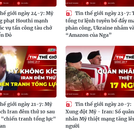
hế giới ngày 24-7: Mỹ
Tin thế giới ngày 23-7: 
ng phạt Houthi mạnh
tổng tư lệnh tuyên bố đẩy 
các vụ tấn công tàu chở
phản công, Ukraine nhắm v
ển Đỏ
“Amazon của Nga”
hế giới ngày 21-7: Mỹ
Tin thế giới ngày 20-7:
ch Iran đêm thứ 10 sau
Xung đột Mỹ - Iran: Số quân
 "chiến tranh tổng lực"
nhân Mỹ thiệt mạng tăng lê
ran
người