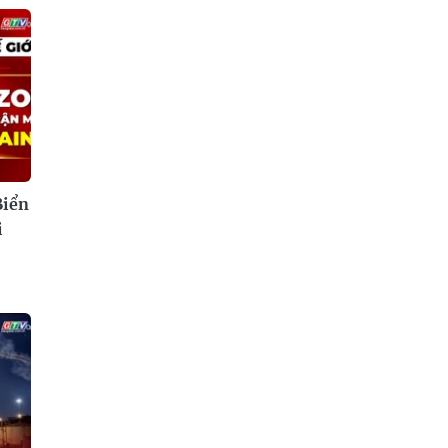
Biển
i