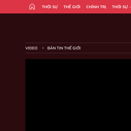
THỜI SỰ
THẾ GIỚI
CHÍNH TRỊ
THỜI SỰ 
VIDEO
BẢN TIN THẾ GIỚI