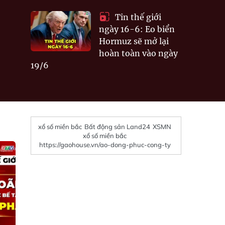
Tin thế giới
ngày 16-6: Eo biển
Hormuz sẽ mở lại
hoàn toàn vào ngày
19/6
xổ số miền bắc
Bất động sản Land24
XSMN
xổ số miền bắc
https://gaohouse.vn/ao-dong-phuc-cong-ty