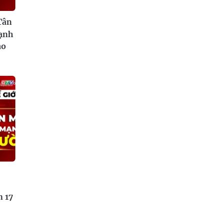
Tân
mạnh
ào
n 17