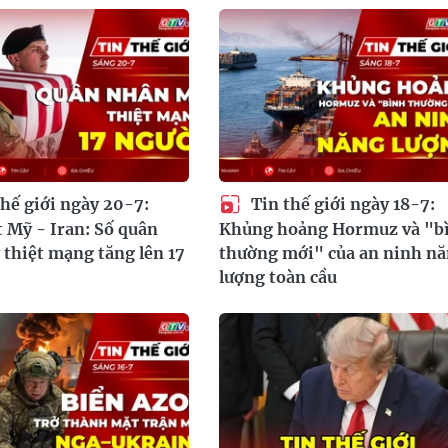
hế giới ngày 20-7:
Tin thế giới ngày 18-7:
 Mỹ - Iran: Số quân
Khủng hoảng Hormuz và "b
thiệt mạng tăng lên 17
thường mới" của an ninh n
lượng toàn cầu