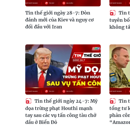
Tin thế giới ngày 28-7: Đòn
Tin t
đánh mới của Kiev và nguy cơ
tuyên bố
đối đầu với Iran
không tấ
Tin thế giới ngày 24-7: Mỹ
Tin t
dọa trừng phạt Houthi mạnh
tổng tư 
tay sau các vụ tấn công tàu chở
phản cô
dầu ở Biển Đỏ
“Amazon