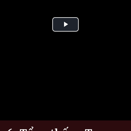
Play
Video