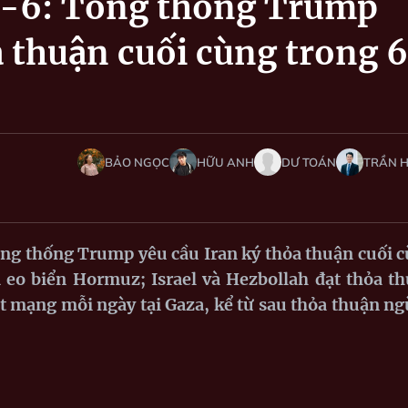
20-6: Tổng thống Trump
a thuận cuối cùng trong 
BẢO NGỌC
HỮU ANH
DƯ TOÁN
TRẦN 
ng thống Trump yêu cầu Iran ký thỏa thuận cuối 
a eo biển Hormuz; Israel và Hezbollah đạt thỏa t
t mạng mỗi ngày tại Gaza, kể từ sau thỏa thuận n