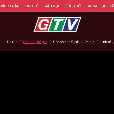
- BÌNH LUẬN
KINH TẾ
GIÁO DỤC
SỨC KHỎE
KHOA HỌC - C
Tin tức
Bản tin Thế giới
Góc nhìn thế giới
24 giờ
Kinh tế