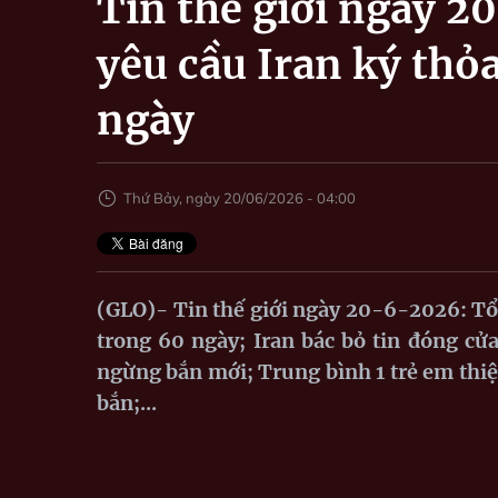
Tin thế giới ngày 
yêu cầu Iran ký thỏ
ngày
Thứ Bảy, ngày 20/06/2026 - 04:00
(GLO)- Tin thế giới ngày 20-6-2026: Tổ
trong 60 ngày; Iran bác bỏ tin đóng cử
ngừng bắn mới; Trung bình 1 trẻ em thiệ
bắn;...