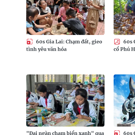
60s Gia Lai: Chạm đất, gieo
60s G
tình yêu văn hóa
cổ Phú 
"Đại ngàn chạm biển xanh" qua
60s 