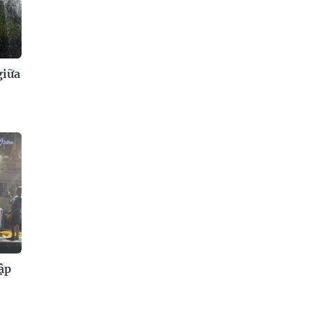
giữa
ập