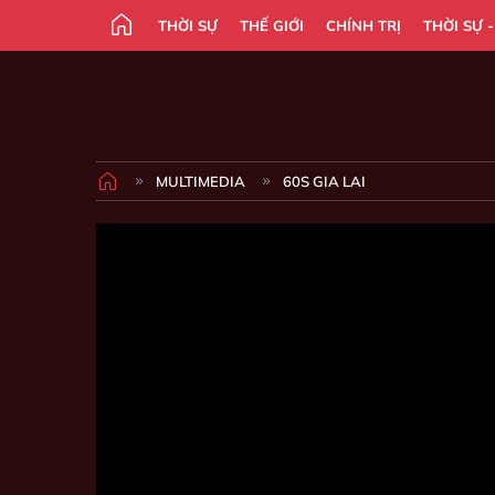
THỜI SỰ
THẾ GIỚI
CHÍNH TRỊ
THỜI SỰ 
MULTIMEDIA
60S GIA LAI