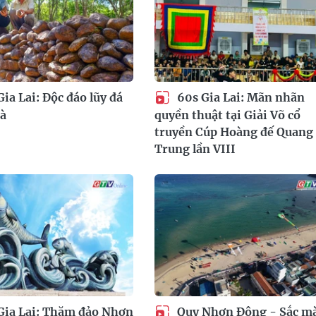
ia Lai: Độc đáo lũy đá
60s Gia Lai: Mãn nhãn
Hà
quyền thuật tại Giải Võ cổ
truyền Cúp Hoàng đế Quang
Trung lần VIII
Gia Lai: Thăm đảo Nhơn
Quy Nhơn Đông - Sắc m