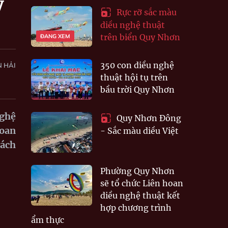
y
Rực rỡ sắc màu
diều nghệ thuật
trên biển Quy Nhơn
ĐANG XEM
350 con diều nghệ
 HẢI
thuật hội tụ trên
bầu trời Quy Nhơn
nghệ
Quy Nhơn Đông
hoan
- Sắc màu diều Việt
hách
Phường Quy Nhơn
sẽ tổ chức Liên hoan
diều nghệ thuật kết
hợp chương trình
ẩm thực