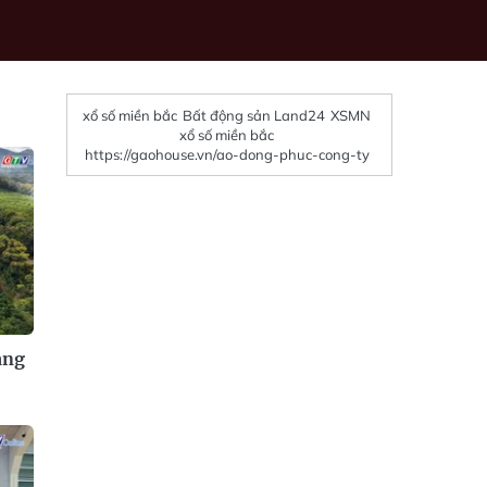
xổ số miền bắc
Bất động sản Land24
XSMN
xổ số miền bắc
https://gaohouse.vn/ao-dong-phuc-cong-ty
àng