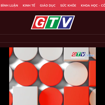
- BÌNH LUẬN
KINH TẾ
GIÁO DỤC
SỨC KHỎE
KHOA HỌC - C