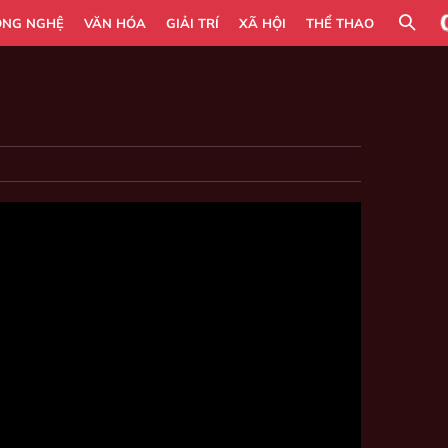
ÔNG NGHỆ
VĂN HÓA
GIẢI TRÍ
XÃ HỘI
THỂ THAO