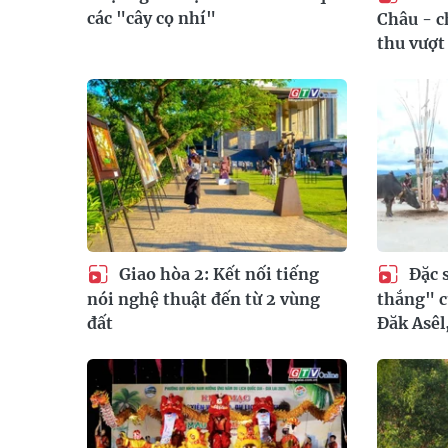
các "cây cọ nhí"
Châu - c
thu vượt
Giao hòa 2: Kết nối tiếng
Đặc 
nói nghệ thuật đến từ 2 vùng
thắng" c
đất
Đăk Asêl