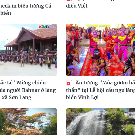
heck in biểu tượng Cá
diều Việt
 biển
sắc Lễ "Mừng chiến
Ấn tượng "Múa gươm h
ủa người Bahnar ở làng
thần" tại Lễ hội cầu ngư làn
, xã Sơn Lang
biển Vĩnh Lợi