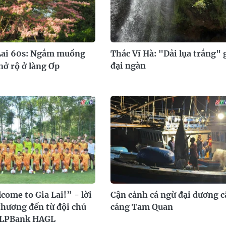
Lai 60s: Ngắm muồng
Thác Vĩ Hà: "Dải lụa trắng" 
đại ngàn
nở rộ ở làng Ơp
ome to Gia Lai!” - lời
Cận cảnh cá ngừ đại dương c
cảng Tam Quan
thương đến từ đội chủ
 LPBank HAGL