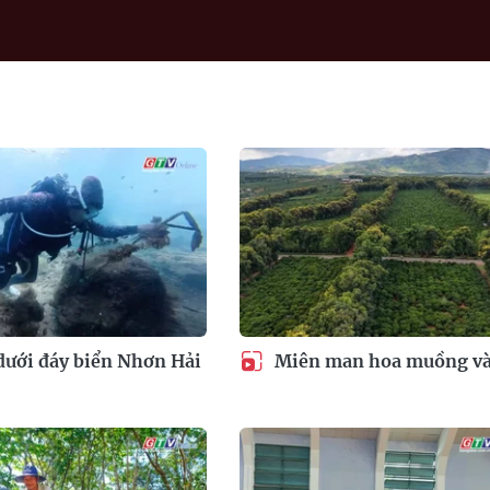
dưới đáy biển Nhơn Hải
Miên man hoa muồng v