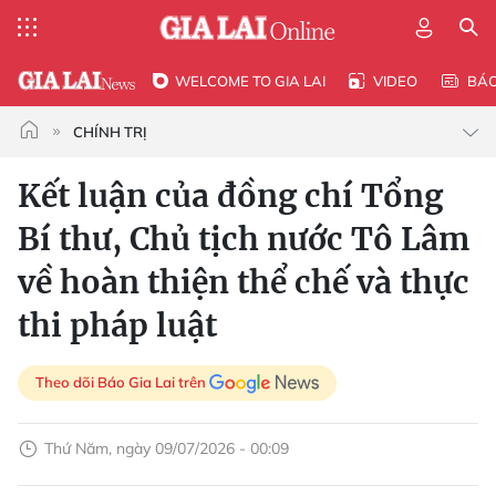
WELCOME TO GIA LAI
VIDEO
BÁ
CHÍNH TRỊ
Kết luận của đồng chí Tổng
Bí thư, Chủ tịch nước Tô Lâm
về hoàn thiện thể chế và thực
thi pháp luật
Theo dõi Báo Gia Lai trên
Thứ Năm, ngày 09/07/2026 - 00:09